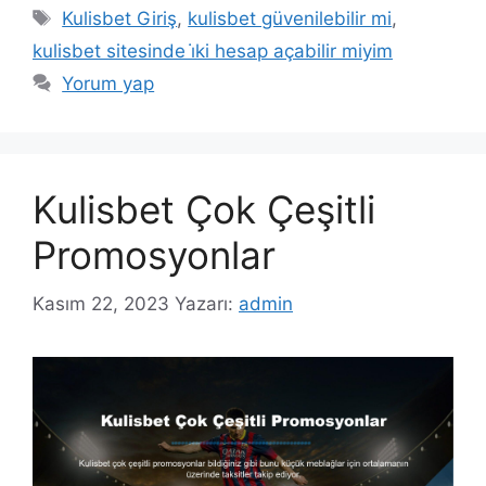
Etiketler
Kulisbet Giriş
,
kulisbet güvenilebilir mi
,
kulisbet sitesinde i̇ki hesap açabilir miyim
Yorum yap
Kulisbet Çok Çeşitli
Promosyonlar
Kasım 22, 2023
Yazarı:
admin