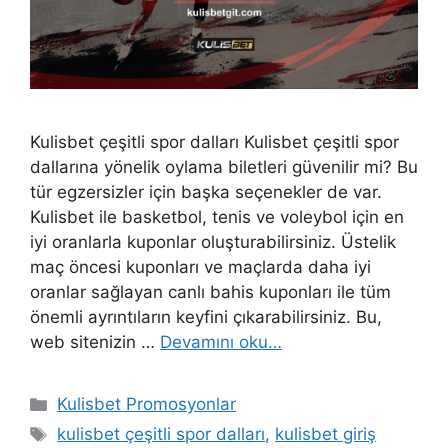
Kulisbet çeşitli spor dalları Kulisbet çeşitli spor
dallarına yönelik oylama biletleri güvenilir mi? Bu
tür egzersizler için başka seçenekler de var.
Kulisbet ile basketbol, ​​tenis ve voleybol için en
iyi oranlarla kuponlar oluşturabilirsiniz. Üstelik
maç öncesi kuponları ve maçlarda daha iyi
oranlar sağlayan canlı bahis kuponları ile tüm
önemli ayrıntıların keyfini çıkarabilirsiniz. Bu,
web sitenizin …
Devamını oku…
Kategoriler
Kulisbet Promosyonlar
Etiketler
kulisbet çeşitli spor dalları
,
kulisbet giriş