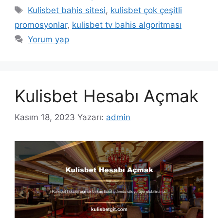
Etiketler
Kulisbet bahis sitesi
,
kulisbet çok çeşitli
promosyonlar
,
kulisbet tv bahis algoritması
Yorum yap
Kulisbet Hesabı Açmak
Kasım 18, 2023
Yazarı:
admin