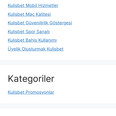
Kulisbet Mobil Hizmetler
Kulisbet Maç Kalitesi
Kulisbet Güvenilirlik Göstergesi
Kulisbet Spor Sanatı
Kulisbet Bahis Kullanımı
Üyelik Oluşturmak Kulisbet
Kategoriler
Kulisbet Promosyonlar