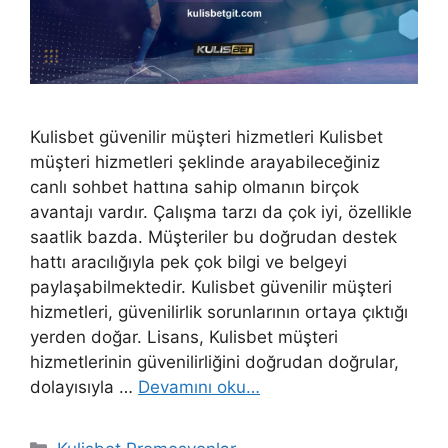
Kulisbet güvenilir müşteri hizmetleri Kulisbet
müşteri hizmetleri şeklinde arayabileceğiniz
canlı sohbet hattına sahip olmanın birçok
avantajı vardır. Çalışma tarzı da çok iyi, özellikle
saatlik bazda. Müşteriler bu doğrudan destek
hattı aracılığıyla pek çok bilgi ve belgeyi
paylaşabilmektedir. Kulisbet güvenilir müşteri
hizmetleri, güvenilirlik sorunlarının ortaya çıktığı
yerden doğar. Lisans, Kulisbet müşteri
hizmetlerinin güvenilirliğini doğrudan doğrular,
dolayısıyla …
Devamını oku…
Kategoriler