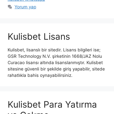
Yorum yap
Kulisbet Lisans
Kulisbet, lisanslı bir sitedir. Lisans bilgileri ise;
GSR Technology N.V. şirketinin 1668/JAZ Nolu
Curacao lisansı altında lisanslanmıştır. Kulisbet
sitesine güvenli bir şekilde giriş yapabilir, sitede
rahatlıkla bahis oynayabilirsiniz.
Kulisbet Para Yatırma