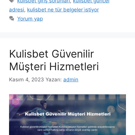
kulisbet giriş sorunları
,
kulisbet güncel
adresi
,
kulisbet ne tür belgeler i̇stiyor
Yorum yap
Kulisbet Güvenilir
Müşteri Hizmetleri
Kasım 4, 2023
Yazarı:
admin