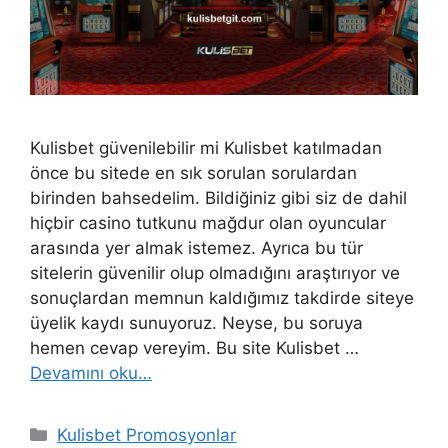
Kulisbet güvenilebilir mi Kulisbet katılmadan
önce bu sitede en sık sorulan sorulardan
birinden bahsedelim. Bildiğiniz gibi siz de dahil
hiçbir casino tutkunu mağdur olan oyuncular
arasında yer almak istemez. Ayrıca bu tür
sitelerin güvenilir olup olmadığını araştırıyor ve
sonuçlardan memnun kaldığımız takdirde siteye
üyelik kaydı sunuyoruz. Neyse, bu soruya
hemen cevap vereyim. Bu site Kulisbet …
Devamını oku…
Kategoriler
Kulisbet Promosyonlar