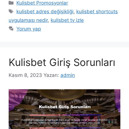
Kategoriler
Kulisbet Promosyonlar
Etiketler
kulisbet adres değişikliği
,
kulisbet shortcuts
uygulaması nedir
,
kulisbet tv izle
Yorum yap
Kulisbet Giriş Sorunları
Kasım 8, 2023
Yazarı:
admin