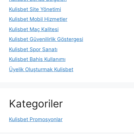
Kulisbet Site Yönetimi
Kulisbet Mobil Hizmetler
Kulisbet Maç Kalitesi
Kulisbet Güvenilirlik Göstergesi
Kulisbet Spor Sanatı
Kulisbet Bahis Kullanımı
Üyelik Oluşturmak Kulisbet
Kategoriler
Kulisbet Promosyonlar