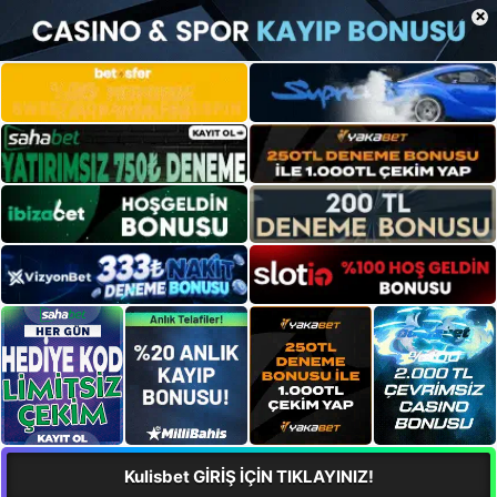
×
Kulisbet GİRİŞ İÇİN TIKLAYINIZ!