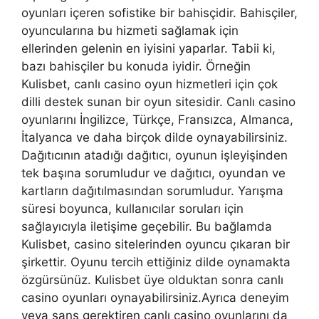
oyunları içeren sofistike bir bahisçidir. Bahisçiler,
oyuncularına bu hizmeti sağlamak için
ellerinden gelenin en iyisini yaparlar. Tabii ki,
bazı bahisçiler bu konuda iyidir. Örneğin
Kulisbet, canlı casino oyun hizmetleri için çok
dilli destek sunan bir oyun sitesidir. Canlı casino
oyunlarını İngilizce, Türkçe, Fransızca, Almanca,
İtalyanca ve daha birçok dilde oynayabilirsiniz.
Dağıtıcının atadığı dağıtıcı, oyunun işleyişinden
tek başına sorumludur ve dağıtıcı, oyundan ve
kartların dağıtılmasından sorumludur. Yarışma
süresi boyunca, kullanıcılar soruları için
sağlayıcıyla iletişime geçebilir. Bu bağlamda
Kulisbet, casino sitelerinden oyuncu çıkaran bir
şirkettir. Oyunu tercih ettiğiniz dilde oynamakta
özgürsünüz. Kulisbet üye olduktan sonra canlı
casino oyunları oynayabilirsiniz.Ayrıca deneyim
veya şans gerektiren canlı casino oyunlarını da