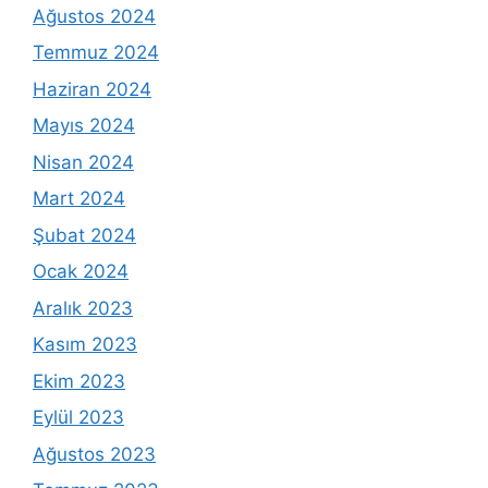
Ağustos 2024
Temmuz 2024
Haziran 2024
Mayıs 2024
Nisan 2024
Mart 2024
Şubat 2024
Ocak 2024
Aralık 2023
Kasım 2023
Ekim 2023
Eylül 2023
Ağustos 2023