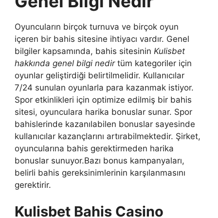
Genel Bilgi Nedir
Oyuncuların birçok turnuva ve birçok oyun
içeren bir bahis sitesine ihtiyacı vardır. Genel
bilgiler kapsamında, bahis sitesinin
Kulisbet
hakkında genel bilgi nedir
tüm kategoriler için
oyunlar geliştirdiği belirtilmelidir. Kullanıcılar
7/24 sunulan oyunlarla para kazanmak istiyor.
Spor etkinlikleri için optimize edilmiş bir bahis
sitesi, oyunculara harika bonuslar sunar. Spor
bahislerinde kazanılabilen bonuslar sayesinde
kullanıcılar kazançlarını artırabilmektedir. Şirket,
oyuncularına bahis gerektirmeden harika
bonuslar sunuyor.Bazı bonus kampanyaları,
belirli bahis gereksinimlerinin karşılanmasını
gerektirir.
Kulisbet Bahis Casino