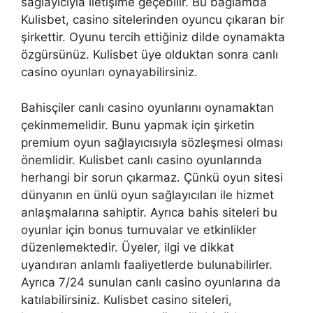
sağlayıcıyla iletişime geçebilir. Bu bağlamda
Kulisbet, casino sitelerinden oyuncu çıkaran bir
şirkettir. Oyunu tercih ettiğiniz dilde oynamakta
özgürsünüz. Kulisbet üye olduktan sonra canlı
casino oyunları oynayabilirsiniz.
Bahisçiler canlı casino oyunlarını oynamaktan
çekinmemelidir. Bunu yapmak için şirketin
premium oyun sağlayıcısıyla sözleşmesi olması
önemlidir. Kulisbet canlı casino oyunlarında
herhangi bir sorun çıkarmaz. Çünkü oyun sitesi
dünyanın en ünlü oyun sağlayıcıları ile hizmet
anlaşmalarına sahiptir. Ayrıca bahis siteleri bu
oyunlar için bonus turnuvalar ve etkinlikler
düzenlemektedir. Üyeler, ilgi ve dikkat
uyandıran anlamlı faaliyetlerde bulunabilirler.
Ayrıca 7/24 sunulan canlı casino oyunlarına da
katılabilirsiniz. Kulisbet casino siteleri,