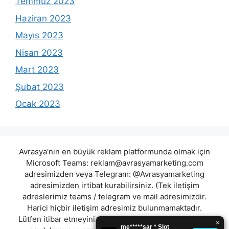
Temmuz 2023
Haziran 2023
Mayıs 2023
Nisan 2023
Mart 2023
Şubat 2023
Ocak 2023
Avrasya'nın en büyük reklam platformunda olmak için
Microsoft Teams:
reklam@avrasyamarketing.com
adresimizden veya Telegram: @Avrasyamarketing
adresimizden irtibat kurabilirsiniz. (Tek iletişim
adreslerimiz teams / telegram ve mail adresimizdir.
Harici hiçbir iletişim adresimiz bulunmamaktadır.
Lütfen itibar etmeyiniz.) Türkiye yasalarına göre 7258