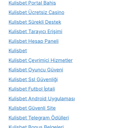
Kulisbet Portal Bahis
Kulisbet Ücretsiz Casino
Kulisbet Sürekli Destek
Kulisbet Tarayıcı Erişimi
Kulisbet Hesap Paneli
Kulisbet
Kulisbet Çevrimiçi Hizmetler
Kulisbet Oyuncu Güveni
Kulisbet Ssl Güvenliği
Kulisbet Futbol İptali
Kulisbet Android Uygulaması
Kulisbet Güvenli Site
Kulisbet Telegram Ödülleri
Kulisbet Bonus Belgeleri