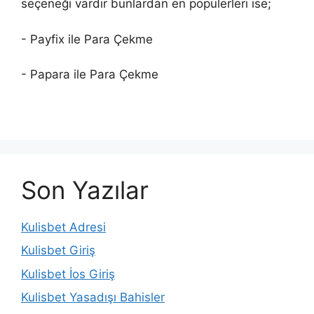
seçeneği vardır bunlardan en popülerleri ise;
- Payfix ile Para Çekme
- Papara ile Para Çekme
Son Yazılar
Kulisbet Adresi
Kulisbet Giriş
Kulisbet İos Giriş
Kulisbet Yasadışı Bahisler