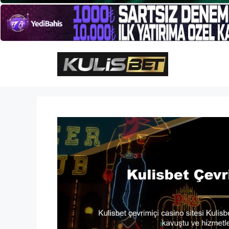
İçeriğe
atla