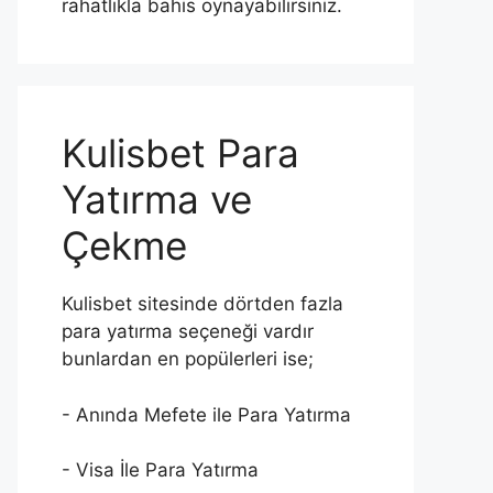
rahatlıkla bahis oynayabilirsiniz.
Kulisbet Para
Yatırma ve
Çekme
Kulisbet sitesinde dörtden fazla
para yatırma seçeneği vardır
bunlardan en popülerleri ise;
- Anında Mefete ile Para Yatırma
- Visa İle Para Yatırma