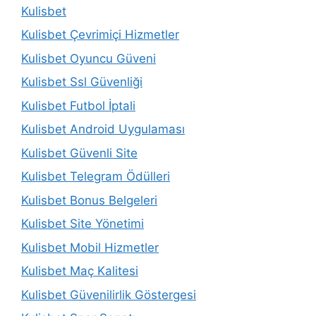
Kulisbet
Kulisbet Çevrimiçi Hizmetler
Kulisbet Oyuncu Güveni
Kulisbet Ssl Güvenliği
Kulisbet Futbol İptali
Kulisbet Android Uygulaması
Kulisbet Güvenli Site
Kulisbet Telegram Ödülleri
Kulisbet Bonus Belgeleri
Kulisbet Site Yönetimi
Kulisbet Mobil Hizmetler
Kulisbet Maç Kalitesi
Kulisbet Güvenilirlik Göstergesi