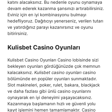
katını alacaksınız. Bu nedenle oyunu oynamaya
devam ederek kazanma şansınızı artırabilirsiniz.
Eviniz için en iyi kombinasyonu bulmayı
hedefliyoruz. Dağıtıcıyı yenerseniz, verilen tutarı
ve yatırdığınız parayı kazanırsınız ve oyunu
bitirirsiniz.
Kulisbet Casino Oyunları
Kulisbet Casino Oyunları Casino lobisinde sizi
bekleyen oyunları gördüğünüzde çok memnun
kalacaksınız.
Kulisbet casino oyunları
casino
bölümünde en popüler oyunları sunmaktadır.
Slot makineleri, poker, rulet, bakara, blackjack
ve daha fazlası gibi ünlü casino oyunlarını
oynayarak en iyi deneyimi yaşayacaksınız.
Kazanmaya başlamanın hızlı ve güvenli yolu
kayıt işlemini hemen tamamlamaktır. Casino