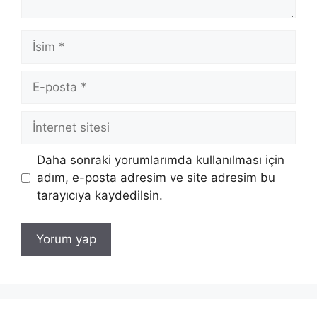
İsim
E-
posta
İnternet
sitesi
Daha sonraki yorumlarımda kullanılması için
adım, e-posta adresim ve site adresim bu
tarayıcıya kaydedilsin.