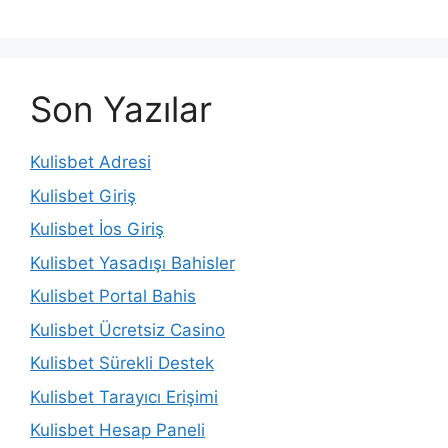
Son Yazılar
Kulisbet Adresi
Kulisbet Giriş
Kulisbet İos Giriş
Kulisbet Yasadışı Bahisler
Kulisbet Portal Bahis
Kulisbet Ücretsiz Casino
Kulisbet Sürekli Destek
Kulisbet Tarayıcı Erişimi
Kulisbet Hesap Paneli