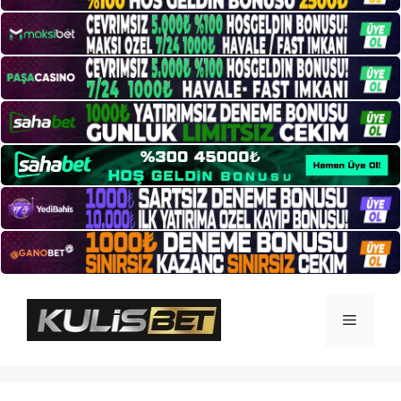
İçeriğe
atla
Menü