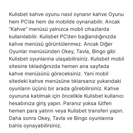
Kulisbet kahve oyunu nasıl oynanır kahve Oyunu
hem PC’de hem de mobilde oynanabilir. Ancak
“Kahve” menüsü yalnızca mobil cihazlarda
kullanılabilir. Kulisbet PC’den bağlandığınızda
kahve menüsü görüntülenmez. Ancak Diğer
Oyunlar menüsünden Okey, Tavla, Bingo gibi
Kulisbet oyunlarına ulaşabilirsiniz. Kulisbet mobil
sitesine tıkladığınızda hemen ana sayfada
kahve menüsünü göreceksiniz. Yani mobil
sitedeki kahve menüsüne tıklarsanız yukarıdaki
oyunların üçünü bir arada görebilirsiniz. Kahve
oyununa katılmak için öncelikle Kulisbet kullanıcı
hesabınıza giriş yapın. Paranız yoksa lütfen
hemen para yatırın veya Kulisbet transferi yapın.
Daha sonra Okey, Tavla ve Bingo oyunlarına
bahis oynayabilirsiniz.