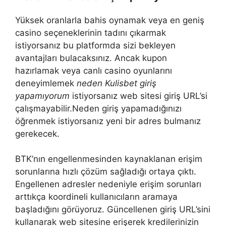
Yüksek oranlarla bahis oynamak veya en geniş
casino seçeneklerinin tadını çıkarmak
istiyorsanız bu platformda sizi bekleyen
avantajları bulacaksınız. Ancak kupon
hazırlamak veya canlı casino oyunlarını
deneyimlemek
neden Kulisbet giriş
yapamıyorum
istiyorsanız web sitesi giriş URL’si
çalışmayabilir.Neden giriş yapamadığınızı
öğrenmek istiyorsanız yeni bir adres bulmanız
gerekecek.
BTK’nın engellenmesinden kaynaklanan erişim
sorunlarına hızlı çözüm sağladığı ortaya çıktı.
Engellenen adresler nedeniyle erişim sorunları
arttıkça koordineli kullanıcıların aramaya
başladığını görüyoruz. Güncellenen giriş URL’sini
kullanarak web sitesine erişerek kredilerinizin