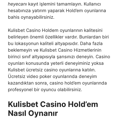
heyecanı
kayıt işlemini tamamlayın. Kullanıcı
hesabınıza yatırım yaparak Hold’em oyunlarına
bahis oynayabilirsiniz.
Kulisbet Casino Holdem oyunlarının kalitesini
belirleyen önemli özellikler vardır. Bunlardan biri
bu lokasyonun kaliteli altyapısıdır. Daha fazla
beklemeyin ve Kulisbet Casino Hizmetlerinin
birinci sınıf altyapısıyla şansınızı deneyin. Casino
oyunları konusunda yeterli deneyiminiz yoksa
Kulisbet ücretsiz casino oyunlarına katılın.
Ücretsiz video poker oyunlarında deneyim
kazandıktan sonra, casino hold’em oyunlarında
profesyonel bir oyuncu olabilirsiniz.
Kulisbet Casino Hold’em
Nasıl Oynanır