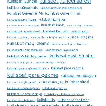
kulisbet güncel adresi
Kulisbet Güncel
Kulisbet güncel giriş
kulisbet güvenilir canlı bahis sitesi
Kulisbet Güvenilir Mi
Kulisbet Güvenlir mi
kulisbet hizmetleri
kulisbet hesap sıfırlama
Kulisbet kayıt
kulisbet i̇le i̇letişime geçin
kulisbet kayıt belgesi
kulisbet kaç oldu
kulisbet kayıt eposta adresi
kulisbet kupon
kulisbet maç izle
kulisbet kuponları
kulisbet lisans bilgileri nedir
kulisbet maç izleme
kulisbet mobil giriş altyapısı
kulisbet mobil giriş teknolojisi
kulisbet mobil uygulamalar
kulisbet nasil bir site
Kulisbet Mobil Uygulaması
kulisbet olumlu yorum
kulisbet oyunu lisanslı mı
kulisbet para yatirma
kulisbet oyununa güvenebilir misin
kulisbet para çekme
kulisbet promosyon
kulisbet sitesi
kulisbet sikayet
kulisbet rulet şikayetleri
kulisbet sitesinde dağıtılan
kulisbet slot jackpot
Kulisbet Sosyal Medya
kulisbet spor bahisleri ve casino
kulisbet tv
kulisbet tv canli maç
kulisbet tenis bahisleri