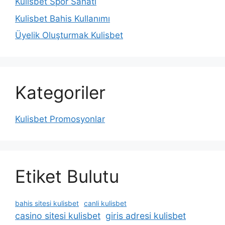
Kulisbet Spor Sanatı
Kulisbet Bahis Kullanımı
Üyelik Oluşturmak Kulisbet
Kategoriler
Kulisbet Promosyonlar
Etiket Bulutu
bahis sitesi kulisbet
canli kulisbet
casino sitesi kulisbet
giris adresi kulisbet