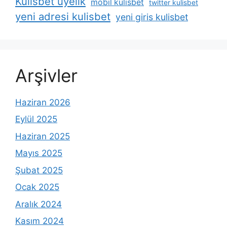
Kulisbet üyelik
mobil kulisbet
twitter kulisbet
yeni adresi kulisbet
yeni giris kulisbet
Arşivler
Haziran 2026
Eylül 2025
Haziran 2025
Mayıs 2025
Şubat 2025
Ocak 2025
Aralık 2024
Kasım 2024