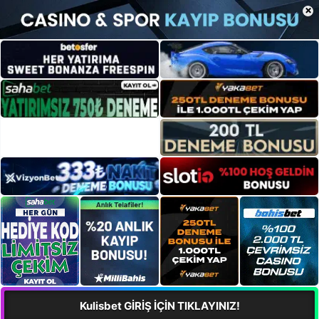
×
Kulisbet GİRİŞ İÇİN TIKLAYINIZ!