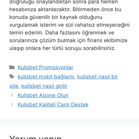
doğruluğu onaylandıktan sonra para hemen
hesabınıza aktarılacaktır. Bitirmeden önce bu
konuda güvenilir bir kaynak olduğunu
vurgulamak isterim ve sizi rahatsız etmeyeceğini
temin ederim. Daha fazlasını öğrenmek ve
sorularınıza çözüm bulmak için finans ekibimize
ulaşıp onlara her türlü soruyu sorabilirsiniz.
Kategoriler
Kulisbet Promosyonlar
Etiketler
kulisbet mobil bağlantı
,
kulisbet nasil bir
site
,
kulisbet nasıl girilir
Kulisbet Abone Olun
Kulisbet Kaliteli Canlı Destek