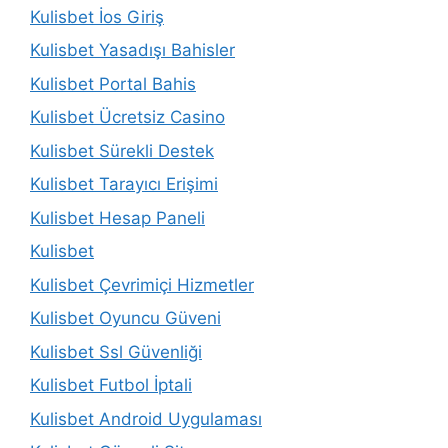
Kulisbet İos Giriş
Kulisbet Yasadışı Bahisler
Kulisbet Portal Bahis
Kulisbet Ücretsiz Casino
Kulisbet Sürekli Destek
Kulisbet Tarayıcı Erişimi
Kulisbet Hesap Paneli
Kulisbet
Kulisbet Çevrimiçi Hizmetler
Kulisbet Oyuncu Güveni
Kulisbet Ssl Güvenliği
Kulisbet Futbol İptali
Kulisbet Android Uygulaması