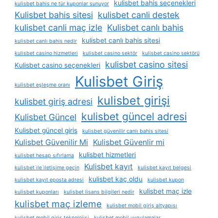
kulisbet bahis seçenekleri
kulisbet bahis ne tür kuponlar sunuyor
Kulisbet bahis sitesi
kulisbet canli destek
kulisbet canli maç izle
Kulisbet canlı bahis
kulisbet canlı bahis sitesi
kulisbet canlı bahis nedir
kulisbet casino hizmetleri
kulisbet casino sektör
kulisbet casino sektörü
kulisbet casino sitesi
Kulisbet casino seçenekleri
Kulisbet Giriş
kulisbet eşleşme oranı
kulisbet girişi
kulisbet giriş adresi
kulisbet güncel adresi
Kulisbet Güncel
Kulisbet güncel giriş
kulisbet güvenilir canlı bahis sitesi
Kulisbet Güvenilir Mi
Kulisbet Güvenlir mi
kulisbet hizmetleri
kulisbet hesap sıfırlama
Kulisbet kayıt
kulisbet i̇le i̇letişime geçin
kulisbet kayıt belgesi
kulisbet kaç oldu
kulisbet kayıt eposta adresi
kulisbet kupon
kulisbet maç izle
kulisbet kuponları
kulisbet lisans bilgileri nedir
kulisbet maç izleme
kulisbet mobil giriş altyapısı
kulisbet mobil giriş teknolojisi
kulisbet mobil uygulamalar