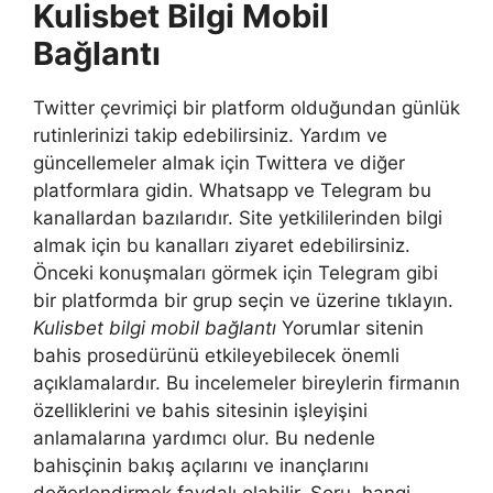
Kulisbet Bilgi Mobil
Bağlantı
Twitter çevrimiçi bir platform olduğundan günlük
rutinlerinizi takip edebilirsiniz. Yardım ve
güncellemeler almak için Twittera ve diğer
platformlara gidin. Whatsapp ve Telegram bu
kanallardan bazılarıdır. Site yetkililerinden bilgi
almak için bu kanalları ziyaret edebilirsiniz.
Önceki konuşmaları görmek için Telegram gibi
bir platformda bir grup seçin ve üzerine tıklayın.
Kulisbet bilgi mobil bağlantı
Yorumlar sitenin
bahis prosedürünü etkileyebilecek önemli
açıklamalardır. Bu incelemeler bireylerin firmanın
özelliklerini ve bahis sitesinin işleyişini
anlamalarına yardımcı olur. Bu nedenle
bahisçinin bakış açılarını ve inançlarını
değerlendirmek faydalı olabilir. Soru, hangi