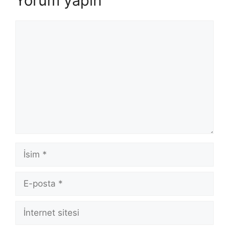
Yorum yapın
Yorum
İsim
E-
posta
İnternet
sitesi