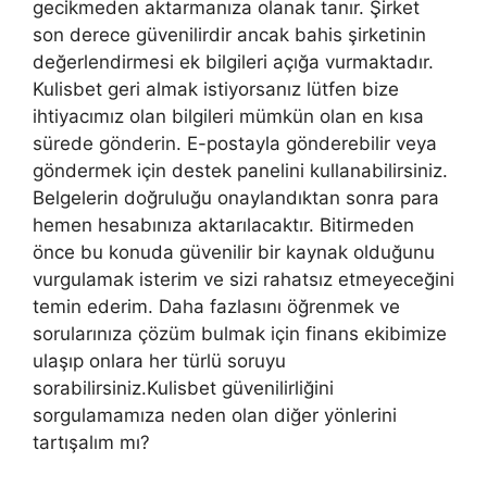
gecikmeden aktarmanıza olanak tanır. Şirket
son derece güvenilirdir ancak bahis şirketinin
değerlendirmesi ek bilgileri açığa vurmaktadır.
Kulisbet geri almak istiyorsanız lütfen bize
ihtiyacımız olan bilgileri mümkün olan en kısa
sürede gönderin. E-postayla gönderebilir veya
göndermek için destek panelini kullanabilirsiniz.
Belgelerin doğruluğu onaylandıktan sonra para
hemen hesabınıza aktarılacaktır. Bitirmeden
önce bu konuda güvenilir bir kaynak olduğunu
vurgulamak isterim ve sizi rahatsız etmeyeceğini
temin ederim. Daha fazlasını öğrenmek ve
sorularınıza çözüm bulmak için finans ekibimize
ulaşıp onlara her türlü soruyu
sorabilirsiniz.Kulisbet güvenilirliğini
sorgulamamıza neden olan diğer yönlerini
tartışalım mı?