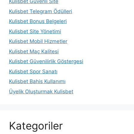
Kulisbet Güvenli Site
Kulisbet Telegram Ödülleri
Kulisbet Bonus Belgeleri
Kulisbet Site Yönetimi
Kulisbet Mobil Hizmetler
Kulisbet Maç Kalitesi
Kulisbet Güvenilirlik Göstergesi
Kulisbet Spor Sanatı
Kulisbet Bahis Kullanımı
Üyelik Oluşturmak Kulisbet
Kategoriler