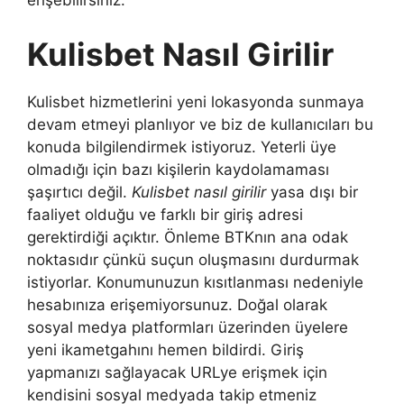
erişebilirsiniz.
Kulisbet Nasıl Girilir
Kulisbet hizmetlerini yeni lokasyonda sunmaya
devam etmeyi planlıyor ve biz de kullanıcıları bu
konuda bilgilendirmek istiyoruz. Yeterli üye
olmadığı için bazı kişilerin kaydolamaması
şaşırtıcı değil.
Kulisbet nasıl girilir
yasa dışı bir
faaliyet olduğu ve farklı bir giriş adresi
gerektirdiği açıktır. Önleme BTKnın ana odak
noktasıdır çünkü suçun oluşmasını durdurmak
istiyorlar. Konumunuzun kısıtlanması nedeniyle
hesabınıza erişemiyorsunuz. Doğal olarak
sosyal medya platformları üzerinden üyelere
yeni ikametgahını hemen bildirdi. Giriş
yapmanızı sağlayacak URLye erişmek için
kendisini sosyal medyada takip etmeniz