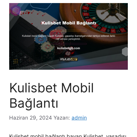
Kulisbet Mobil
Bağlantı
Haziran 29, 2024
Yazarı:
admin
Kulisbet mobil bağlantı bayan Kulisbet, yasadışı