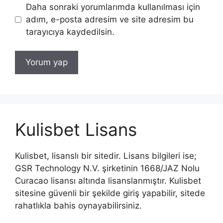
Daha sonraki yorumlarımda kullanılması için
adım, e-posta adresim ve site adresim bu
tarayıcıya kaydedilsin.
Kulisbet Lisans
Kulisbet, lisanslı bir sitedir. Lisans bilgileri ise;
GSR Technology N.V. şirketinin 1668/JAZ Nolu
Curacao lisansı altında lisanslanmıştır. Kulisbet
sitesine güvenli bir şekilde giriş yapabilir, sitede
rahatlıkla bahis oynayabilirsiniz.