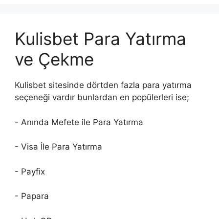
Kulisbet Para Yatırma
ve Çekme
Kulisbet sitesinde dörtden fazla para yatırma
seçeneği vardır bunlardan en popülerleri ise;
- Anında Mefete ile Para Yatırma
- Visa İle Para Yatırma
- Payfix
- Papara