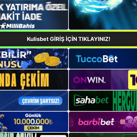
Kulisbet GİRİŞ İÇİN TIKLAYINIZ!