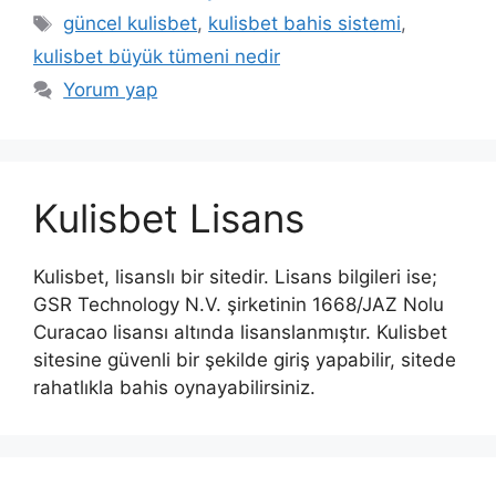
Etiketler
güncel kulisbet
,
kulisbet bahis sistemi
,
kulisbet büyük tümeni nedir
Yorum yap
Kulisbet Lisans
Kulisbet, lisanslı bir sitedir. Lisans bilgileri ise;
GSR Technology N.V. şirketinin 1668/JAZ Nolu
Curacao lisansı altında lisanslanmıştır. Kulisbet
sitesine güvenli bir şekilde giriş yapabilir, sitede
rahatlıkla bahis oynayabilirsiniz.