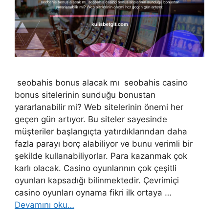
seobahis bonus alacak mı seobahis casino
bonus sitelerinin sunduğu bonustan
yararlanabilir mi? Web sitelerinin önemi her
geçen gün artıyor. Bu siteler sayesinde
müşteriler başlangıçta yatırdıklarından daha
fazla parayı borç alabiliyor ve bunu verimli bir
şekilde kullanabiliyorlar. Para kazanmak çok
karlı olacak. Casino oyunlarının çok çeşitli
oyunları kapsadığı bilinmektedir. Çevrimiçi
casino oyunları oynama fikri ilk ortaya …
Devamını oku…