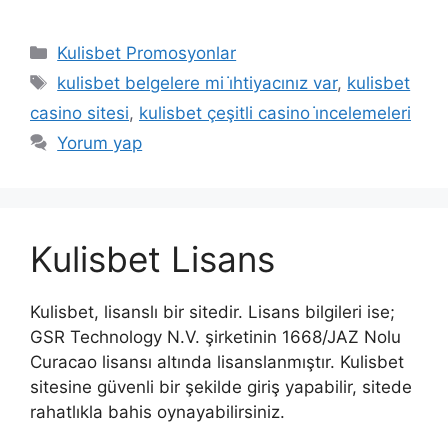
Kategoriler
Kulisbet Promosyonlar
Etiketler
kulisbet belgelere mi i̇htiyacınız var
,
kulisbet
casino sitesi
,
kulisbet çeşitli casino i̇ncelemeleri
Yorum yap
Kulisbet Lisans
Kulisbet, lisanslı bir sitedir. Lisans bilgileri ise;
GSR Technology N.V. şirketinin 1668/JAZ Nolu
Curacao lisansı altında lisanslanmıştır. Kulisbet
sitesine güvenli bir şekilde giriş yapabilir, sitede
rahatlıkla bahis oynayabilirsiniz.