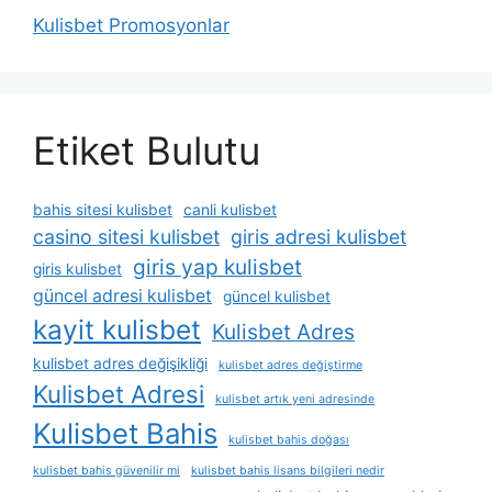
Kulisbet Promosyonlar
Etiket Bulutu
bahis sitesi kulisbet
canli kulisbet
casino sitesi kulisbet
giris adresi kulisbet
giris yap kulisbet
giris kulisbet
güncel adresi kulisbet
güncel kulisbet
kayit kulisbet
Kulisbet Adres
kulisbet adres değişikliği
kulisbet adres değiştirme
Kulisbet Adresi
kulisbet artık yeni adresinde
Kulisbet Bahis
kulisbet bahis doğası
kulisbet bahis güvenilir mi
kulisbet bahis lisans bilgileri nedir