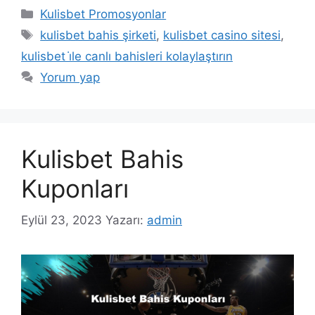
Kategoriler
Kulisbet Promosyonlar
Etiketler
kulisbet bahis şirketi
,
kulisbet casino sitesi
,
kulisbet i̇le canlı bahisleri kolaylaştırın
Yorum yap
Kulisbet Bahis
Kuponları
Eylül 23, 2023
Yazarı:
admin