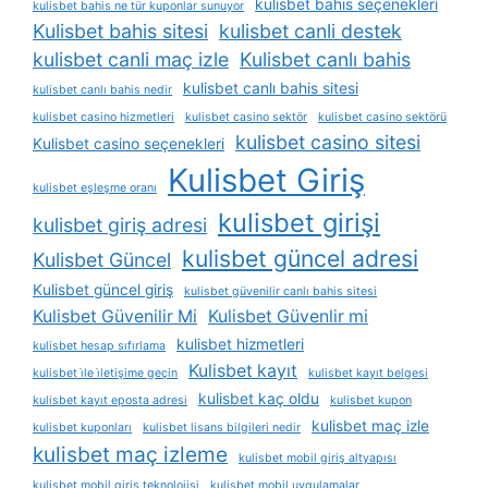
kulisbet bahis seçenekleri
kulisbet bahis ne tür kuponlar sunuyor
Kulisbet bahis sitesi
kulisbet canli destek
kulisbet canli maç izle
Kulisbet canlı bahis
kulisbet canlı bahis sitesi
kulisbet canlı bahis nedir
kulisbet casino hizmetleri
kulisbet casino sektör
kulisbet casino sektörü
kulisbet casino sitesi
Kulisbet casino seçenekleri
Kulisbet Giriş
kulisbet eşleşme oranı
kulisbet girişi
kulisbet giriş adresi
kulisbet güncel adresi
Kulisbet Güncel
Kulisbet güncel giriş
kulisbet güvenilir canlı bahis sitesi
Kulisbet Güvenilir Mi
Kulisbet Güvenlir mi
kulisbet hizmetleri
kulisbet hesap sıfırlama
Kulisbet kayıt
kulisbet i̇le i̇letişime geçin
kulisbet kayıt belgesi
kulisbet kaç oldu
kulisbet kayıt eposta adresi
kulisbet kupon
kulisbet maç izle
kulisbet kuponları
kulisbet lisans bilgileri nedir
kulisbet maç izleme
kulisbet mobil giriş altyapısı
kulisbet mobil giriş teknolojisi
kulisbet mobil uygulamalar