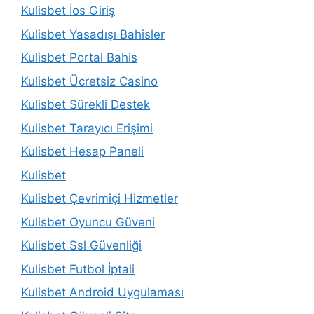
Kulisbet İos Giriş
Kulisbet Yasadışı Bahisler
Kulisbet Portal Bahis
Kulisbet Ücretsiz Casino
Kulisbet Sürekli Destek
Kulisbet Tarayıcı Erişimi
Kulisbet Hesap Paneli
Kulisbet
Kulisbet Çevrimiçi Hizmetler
Kulisbet Oyuncu Güveni
Kulisbet Ssl Güvenliği
Kulisbet Futbol İptali
Kulisbet Android Uygulaması