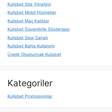
Kulisbet Site Yönetimi
Kulisbet Mobil Hizmetler
Kulisbet Maç Kalitesi
Kulisbet Güvenilirlik Göstergesi
Kulisbet Spor Sanatı
Kulisbet Bahis Kullanımı
Üyelik Oluşturmak Kulisbet
Kategoriler
Kulisbet Promosyonlar