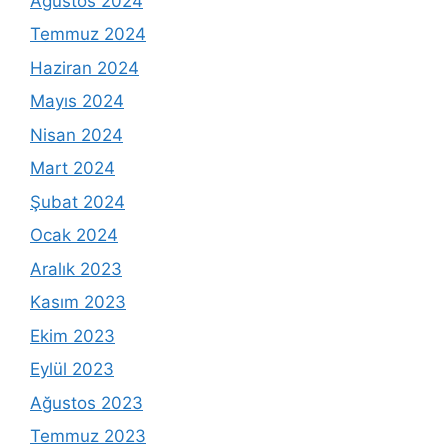
Ağustos 2024
Temmuz 2024
Haziran 2024
Mayıs 2024
Nisan 2024
Mart 2024
Şubat 2024
Ocak 2024
Aralık 2023
Kasım 2023
Ekim 2023
Eylül 2023
Ağustos 2023
Temmuz 2023