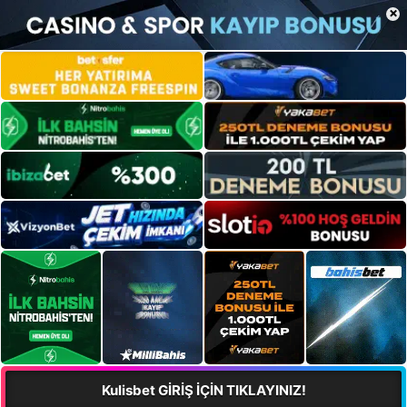
×
Kulisbet GİRİŞ İÇİN TIKLAYINIZ!