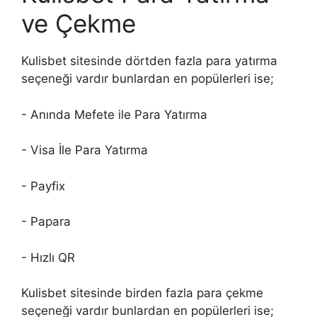
ve Çekme
Kulisbet sitesinde dörtden fazla para yatırma
seçeneği vardır bunlardan en popülerleri ise;
- Anında Mefete ile Para Yatırma
- Visa İle Para Yatırma
- Payfix
- Papara
- Hızlı QR
Kulisbet sitesinde birden fazla para çekme
seçeneği vardır bunlardan en popülerleri ise;