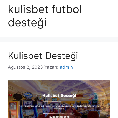
kulisbet futbol
desteği
Kulisbet Desteği
Ağustos 2, 2023
Yazarı:
admin