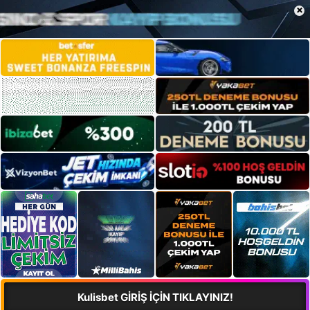
×
Kulisbet GİRİŞ İÇİN TIKLAYINIZ!