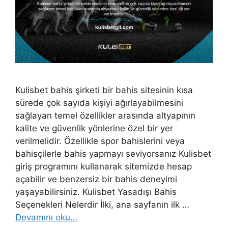
Kulisbet bahis şirketi bir bahis sitesinin kısa
sürede çok sayıda kişiyi ağırlayabilmesini
sağlayan temel özellikler arasında altyapının
kalite ve güvenlik yönlerine özel bir yer
verilmelidir. Özellikle spor bahislerini veya
bahisçilerle bahis yapmayı seviyorsanız Kulisbet
giriş programını kullanarak sitemizde hesap
açabilir ve benzersiz bir bahis deneyimi
yaşayabilirsiniz. Kulisbet Yasadışı Bahis
Seçenekleri Nelerdir İlki, ana sayfanın ilk …
Devamını oku…