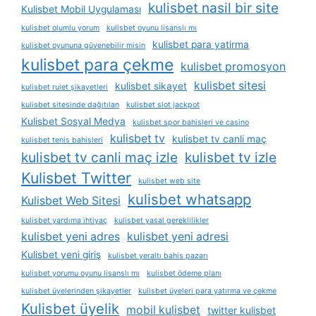
kulisbet nasil bir site
Kulisbet Mobil Uygulaması
kulisbet olumlu yorum
kulisbet oyunu lisanslı mı
kulisbet para yatirma
kulisbet oyununa güvenebilir misin
kulisbet para çekme
kulisbet promosyon
kulisbet sitesi
kulisbet sikayet
kulisbet rulet şikayetleri
kulisbet sitesinde dağıtılan
kulisbet slot jackpot
Kulisbet Sosyal Medya
kulisbet spor bahisleri ve casino
kulisbet tv
kulisbet tv canli maç
kulisbet tenis bahisleri
kulisbet tv canli maç izle
kulisbet tv izle
Kulisbet Twitter
kulisbet web site
kulisbet whatsapp
Kulisbet Web Sitesi
kulisbet yardıma i̇htiyaç
kulisbet yasal gereklilikler
kulisbet yeni adres
kulisbet yeni adresi
Kulisbet yeni giriş
kulisbet yeraltı bahis pazarı
kulisbet yorumu oyunu lisanslı mı
kulisbet ödeme planı
kulisbet üyelerinden şikayetler
kulisbet üyeleri para yatırma ve çekme
Kulisbet üyelik
mobil kulisbet
twitter kulisbet