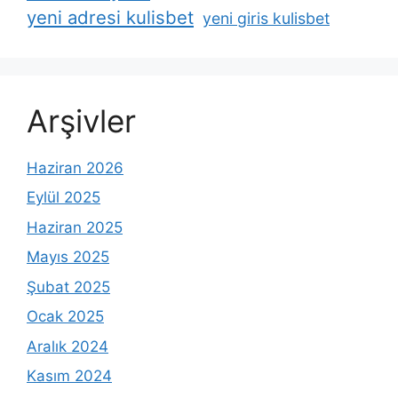
yeni adresi kulisbet
yeni giris kulisbet
Arşivler
Haziran 2026
Eylül 2025
Haziran 2025
Mayıs 2025
Şubat 2025
Ocak 2025
Aralık 2024
Kasım 2024