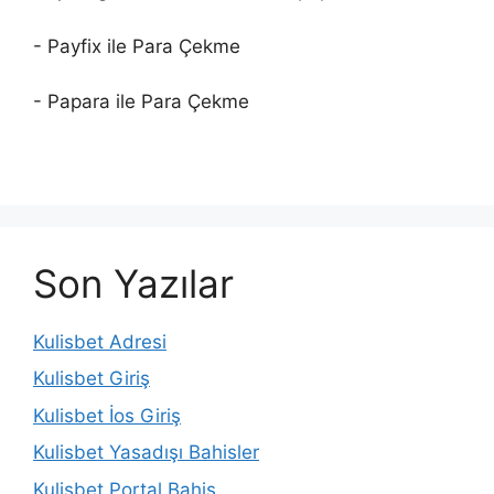
- Payfix ile Para Çekme
- Papara ile Para Çekme
Son Yazılar
Kulisbet Adresi
Kulisbet Giriş
Kulisbet İos Giriş
Kulisbet Yasadışı Bahisler
Kulisbet Portal Bahis