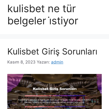
kulisbet ne tür
belgeler i̇stiyor
Kulisbet Giriş Sorunları
Kasım 8, 2023
Yazarı:
admin