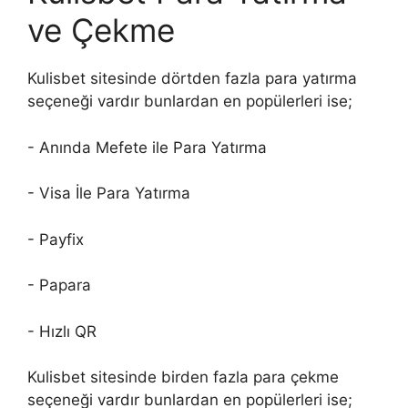
ve Çekme
Kulisbet sitesinde dörtden fazla para yatırma
seçeneği vardır bunlardan en popülerleri ise;
- Anında Mefete ile Para Yatırma
- Visa İle Para Yatırma
- Payfix
- Papara
- Hızlı QR
Kulisbet sitesinde birden fazla para çekme
seçeneği vardır bunlardan en popülerleri ise;