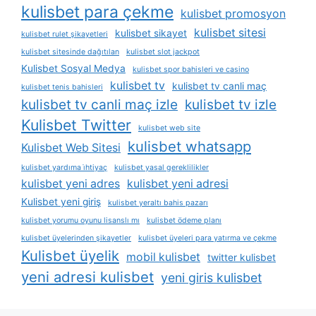
kulisbet para çekme
kulisbet promosyon
kulisbet sitesi
kulisbet sikayet
kulisbet rulet şikayetleri
kulisbet sitesinde dağıtılan
kulisbet slot jackpot
Kulisbet Sosyal Medya
kulisbet spor bahisleri ve casino
kulisbet tv
kulisbet tv canli maç
kulisbet tenis bahisleri
kulisbet tv canli maç izle
kulisbet tv izle
Kulisbet Twitter
kulisbet web site
kulisbet whatsapp
Kulisbet Web Sitesi
kulisbet yardıma i̇htiyaç
kulisbet yasal gereklilikler
kulisbet yeni adres
kulisbet yeni adresi
Kulisbet yeni giriş
kulisbet yeraltı bahis pazarı
kulisbet yorumu oyunu lisanslı mı
kulisbet ödeme planı
kulisbet üyelerinden şikayetler
kulisbet üyeleri para yatırma ve çekme
Kulisbet üyelik
mobil kulisbet
twitter kulisbet
yeni adresi kulisbet
yeni giris kulisbet