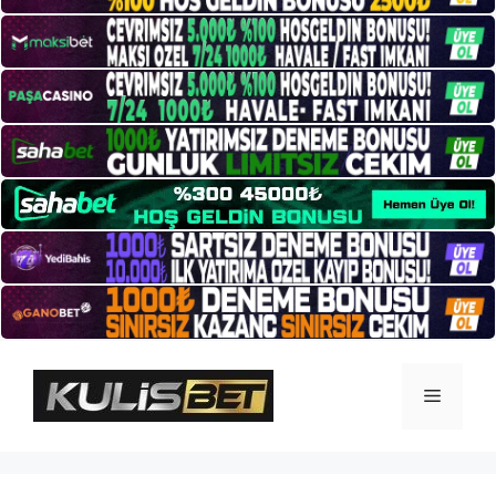
İçeriğe
atla
Menü