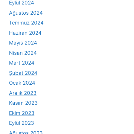
Eylül 2024
Ağustos 2024
Temmuz 2024
Haziran 2024
Mayıs 2024
Nisan 2024
Mart 2024
Şubat 2024
Ocak 2024
Aralık 2023
Kasım 2023
Ekim 2023
Eylül 2023
Ağustos 2023