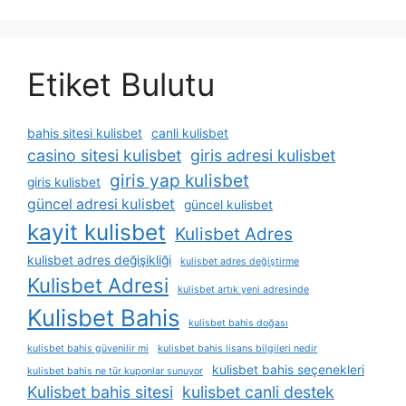
Etiket Bulutu
bahis sitesi kulisbet
canli kulisbet
casino sitesi kulisbet
giris adresi kulisbet
giris yap kulisbet
giris kulisbet
güncel adresi kulisbet
güncel kulisbet
kayit kulisbet
Kulisbet Adres
kulisbet adres değişikliği
kulisbet adres değiştirme
Kulisbet Adresi
kulisbet artık yeni adresinde
Kulisbet Bahis
kulisbet bahis doğası
kulisbet bahis güvenilir mi
kulisbet bahis lisans bilgileri nedir
kulisbet bahis seçenekleri
kulisbet bahis ne tür kuponlar sunuyor
Kulisbet bahis sitesi
kulisbet canli destek