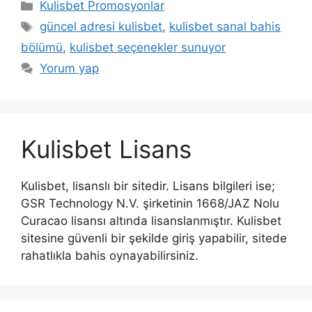
Kategoriler
Kulisbet Promosyonlar
Etiketler
güncel adresi kulisbet
,
kulisbet sanal bahis
bölümü
,
kulisbet seçenekler sunuyor
Yorum yap
Kulisbet Lisans
Kulisbet, lisanslı bir sitedir. Lisans bilgileri ise;
GSR Technology N.V. şirketinin 1668/JAZ Nolu
Curacao lisansı altında lisanslanmıştır. Kulisbet
sitesine güvenli bir şekilde giriş yapabilir, sitede
rahatlıkla bahis oynayabilirsiniz.