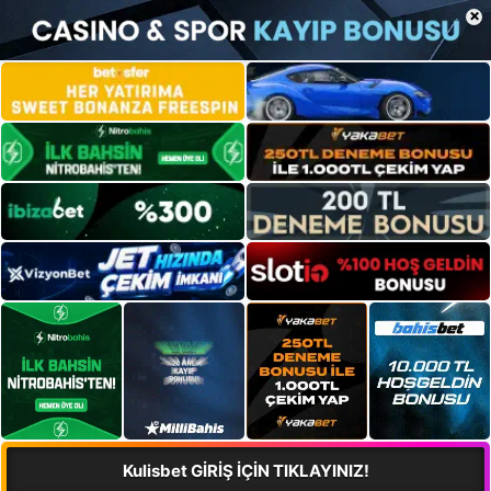
×
Kulisbet GİRİŞ İÇİN TIKLAYINIZ!