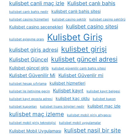
kulisbet canli maç izle
Kulisbet canlı bahis
kulisbet canlı bahis sitesi
kulisbet canlı bahis nedir
kulisbet casino hizmetleri
kulisbet casino sektör
kulisbet casino sektörü
kulisbet casino sitesi
Kulisbet casino seçenekleri
Kulisbet Giriş
kulisbet eşleşme oranı
kulisbet girişi
kulisbet giriş adresi
kulisbet güncel adresi
Kulisbet Güncel
Kulisbet güncel giriş
kulisbet güvenilir canlı bahis sitesi
Kulisbet Güvenilir Mi
Kulisbet Güvenlir mi
kulisbet hizmetleri
kulisbet hesap sıfırlama
Kulisbet kayıt
kulisbet i̇le i̇letişime geçin
kulisbet kayıt belgesi
kulisbet kaç oldu
kulisbet kayıt eposta adresi
kulisbet kupon
kulisbet maç izle
kulisbet kuponları
kulisbet lisans bilgileri nedir
kulisbet maç izleme
kulisbet mobil giriş altyapısı
kulisbet mobil giriş teknolojisi
kulisbet mobil uygulamalar
kulisbet nasil bir site
Kulisbet Mobil Uygulaması