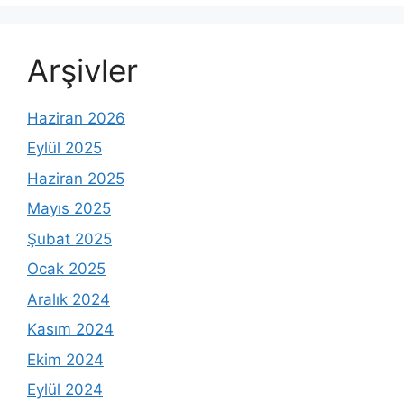
Arşivler
Haziran 2026
Eylül 2025
Haziran 2025
Mayıs 2025
Şubat 2025
Ocak 2025
Aralık 2024
Kasım 2024
Ekim 2024
Eylül 2024