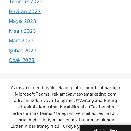
Temmuz 2023
Haziran 2023
Mayıs 2023
Nisan 2023
Mart 2023
Şubat 2023
Ocak 2023
Avrasya'nın en büyük reklam platformunda olmak için
Microsoft Teams:
reklam@avrasyamarketing.com
adresimizden veya Telegram: @Avrasyamarketing
adresimizden irtibat kurabilirsiniz. (Tek iletişim
adreslerimiz teams / telegram ve mail adresimizdir.
Harici hiçbir iletişim adresimiz bulunmamaktadır.
Lütfen itibar etmeyiniz.) Türkiye yasalarına göre 7258