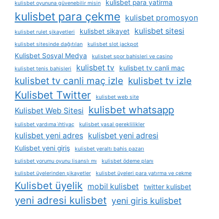
kulisbet para yatirma
kulisbet oyununa güvenebilir misin
kulisbet para çekme
kulisbet promosyon
kulisbet sitesi
kulisbet sikayet
kulisbet rulet şikayetleri
kulisbet sitesinde dağıtılan
kulisbet slot jackpot
Kulisbet Sosyal Medya
kulisbet spor bahisleri ve casino
kulisbet tv
kulisbet tv canli maç
kulisbet tenis bahisleri
kulisbet tv canli maç izle
kulisbet tv izle
Kulisbet Twitter
kulisbet web site
kulisbet whatsapp
Kulisbet Web Sitesi
kulisbet yardıma i̇htiyaç
kulisbet yasal gereklilikler
kulisbet yeni adres
kulisbet yeni adresi
Kulisbet yeni giriş
kulisbet yeraltı bahis pazarı
kulisbet yorumu oyunu lisanslı mı
kulisbet ödeme planı
kulisbet üyelerinden şikayetler
kulisbet üyeleri para yatırma ve çekme
Kulisbet üyelik
mobil kulisbet
twitter kulisbet
yeni adresi kulisbet
yeni giris kulisbet