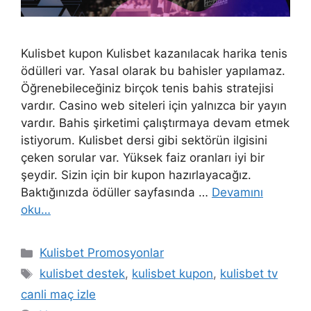
Kulisbet kupon Kulisbet kazanılacak harika tenis
ödülleri var. Yasal olarak bu bahisler yapılamaz.
Öğrenebileceğiniz birçok tenis bahis stratejisi
vardır. Casino web siteleri için yalnızca bir yayın
vardır. Bahis şirketimi çalıştırmaya devam etmek
istiyorum. Kulisbet dersi gibi sektörün ilgisini
çeken sorular var. Yüksek faiz oranları iyi bir
şeydir. Sizin için bir kupon hazırlayacağız.
Baktığınızda ödüller sayfasında …
Devamını
oku…
Kategoriler
Kulisbet Promosyonlar
Etiketler
kulisbet destek
,
kulisbet kupon
,
kulisbet tv
canli maç izle