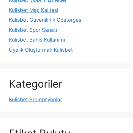
Kulisbet Mobil Hizmetler
Kulisbet Maç Kalitesi
Kulisbet Güvenilirlik Göstergesi
Kulisbet Spor Sanatı
Kulisbet Bahis Kullanımı
Üyelik Oluşturmak Kulisbet
Kategoriler
Kulisbet Promosyonlar