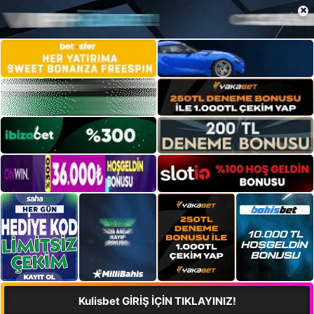
×
Kulisbet GİRİŞ İÇİN TIKLAYINIZ!