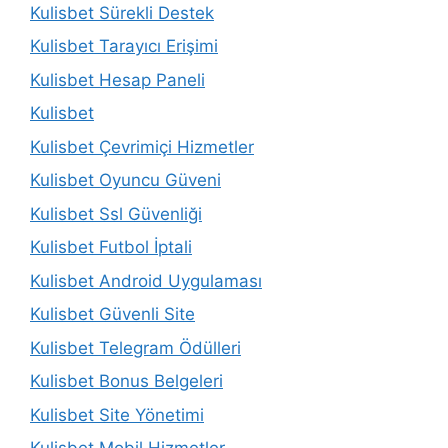
Kulisbet Sürekli Destek
Kulisbet Tarayıcı Erişimi
Kulisbet Hesap Paneli
Kulisbet
Kulisbet Çevrimiçi Hizmetler
Kulisbet Oyuncu Güveni
Kulisbet Ssl Güvenliği
Kulisbet Futbol İptali
Kulisbet Android Uygulaması
Kulisbet Güvenli Site
Kulisbet Telegram Ödülleri
Kulisbet Bonus Belgeleri
Kulisbet Site Yönetimi