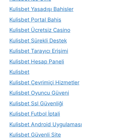
Kulisbet Yasadışı Bahisler
Kulisbet Portal Bahis
Kulisbet Ücretsiz Casino
Kulisbet Sürekli Destek
Kulisbet Tarayıcı Erişimi
Kulisbet Hesap Paneli
Kulisbet
Kulisbet Çevrimiçi Hizmetler
Kulisbet Oyuncu Güveni
Kulisbet Ssl Güvenliği
Kulisbet Futbol İptali
Kulisbet Android Uygulaması
Kulisbet Güvenli Site