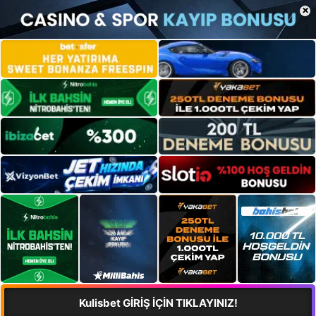
×
Kulisbet GİRİŞ İÇİN TIKLAYINIZ!