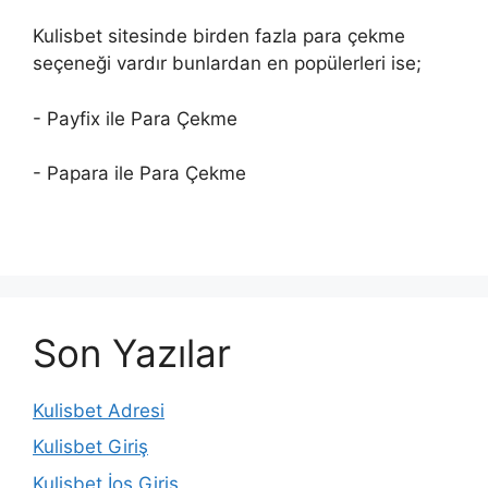
Kulisbet sitesinde birden fazla para çekme
seçeneği vardır bunlardan en popülerleri ise;
- Payfix ile Para Çekme
- Papara ile Para Çekme
Son Yazılar
Kulisbet Adresi
Kulisbet Giriş
Kulisbet İos Giriş