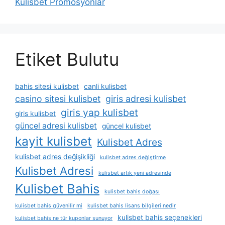
Kulisbet Promosyonlar
Etiket Bulutu
bahis sitesi kulisbet
canli kulisbet
casino sitesi kulisbet
giris adresi kulisbet
giris yap kulisbet
giris kulisbet
güncel adresi kulisbet
güncel kulisbet
kayit kulisbet
Kulisbet Adres
kulisbet adres değişikliği
kulisbet adres değiştirme
Kulisbet Adresi
kulisbet artık yeni adresinde
Kulisbet Bahis
kulisbet bahis doğası
kulisbet bahis güvenilir mi
kulisbet bahis lisans bilgileri nedir
kulisbet bahis seçenekleri
kulisbet bahis ne tür kuponlar sunuyor