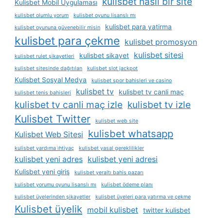
kulisbet nasil bir site
Kulisbet Mobil Uygulaması
kulisbet olumlu yorum
kulisbet oyunu lisanslı mı
kulisbet para yatirma
kulisbet oyununa güvenebilir misin
kulisbet para çekme
kulisbet promosyon
kulisbet sitesi
kulisbet sikayet
kulisbet rulet şikayetleri
kulisbet sitesinde dağıtılan
kulisbet slot jackpot
Kulisbet Sosyal Medya
kulisbet spor bahisleri ve casino
kulisbet tv
kulisbet tv canli maç
kulisbet tenis bahisleri
kulisbet tv canli maç izle
kulisbet tv izle
Kulisbet Twitter
kulisbet web site
kulisbet whatsapp
Kulisbet Web Sitesi
kulisbet yardıma i̇htiyaç
kulisbet yasal gereklilikler
kulisbet yeni adres
kulisbet yeni adresi
Kulisbet yeni giriş
kulisbet yeraltı bahis pazarı
kulisbet yorumu oyunu lisanslı mı
kulisbet ödeme planı
kulisbet üyelerinden şikayetler
kulisbet üyeleri para yatırma ve çekme
Kulisbet üyelik
mobil kulisbet
twitter kulisbet