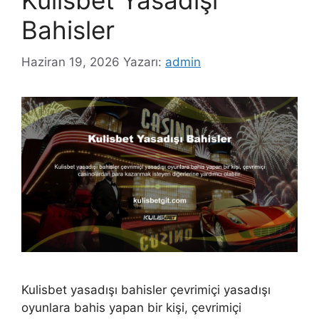
Kulisbet Yasadışı
Bahisler
Haziran 19, 2026
Yazarı:
admin
Kulisbet yasadışı bahisler çevrimiçi yasadışı
oyunlara bahis yapan bir kişi, çevrimiçi