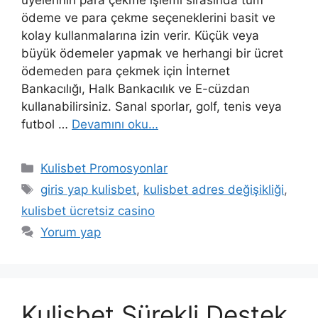
ödeme ve para çekme seçeneklerini basit ve
kolay kullanmalarına izin verir. Küçük veya
büyük ödemeler yapmak ve herhangi bir ücret
ödemeden para çekmek için İnternet
Bankacılığı, Halk Bankacılık ve E-cüzdan
kullanabilirsiniz. Sanal sporlar, golf, tenis veya
futbol …
Devamını oku…
Kategoriler
Kulisbet Promosyonlar
Etiketler
giris yap kulisbet
,
kulisbet adres değişikliği
,
kulisbet ücretsiz casino
Yorum yap
Kulisbet Sürekli Destek