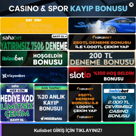
×
Kulisbet GİRİŞ İÇİN TIKLAYINIZ!