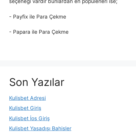
seçeneği vardır bunlardan en popülerleri ise;
- Payfix ile Para Çekme
- Papara ile Para Çekme
Son Yazılar
Kulisbet Adresi
Kulisbet Giriş
Kulisbet İos Giriş
Kulisbet Yasadışı Bahisler