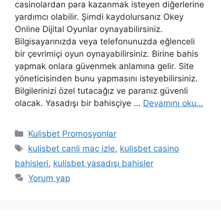
casinolardan para kazanmak isteyen diğerlerine
yardımcı olabilir. Şimdi kaydolursanız Okey
Online Dijital Oyunlar oynayabilirsiniz.
Bilgisayarınızda veya telefonunuzda eğlenceli
bir çevrimiçi oyun oynayabilirsiniz. Birine bahis
yapmak onlara güvenmek anlamına gelir. Site
yöneticisinden bunu yapmasını isteyebilirsiniz.
Bilgilerinizi özel tutacağız ve paranız güvenli
olacak. Yasadışı bir bahisçiye …
Devamını oku…
Kategoriler
Kulisbet Promosyonlar
Etiketler
kulisbet canli maç izle
,
kulisbet casino
bahisleri
,
kulisbet yasadışı bahisler
Yorum yap