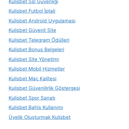
Kulisbet Ssl Güvenliği
Kulisbet Futbol İptali
Kulisbet Android Uygulaması
Kulisbet Güvenli Site
Kulisbet Telegram Ödülleri
Kulisbet Bonus Belgeleri
Kulisbet Site Yönetimi
Kulisbet Mobil Hizmetler
Kulisbet Maç Kalitesi
Kulisbet Güvenilirlik Göstergesi
Kulisbet Spor Sanatı
Kulisbet Bahis Kullanımı
Üyelik Oluşturmak Kulisbet