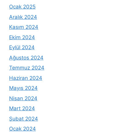
Ocak 2025
Aralık 2024
Kasım 2024
Ekim 2024
Eylül 2024
Ağustos 2024
Temmuz 2024
Haziran 2024
Mayıs 2024
Nisan 2024
Mart 2024
Şubat 2024
Ocak 2024