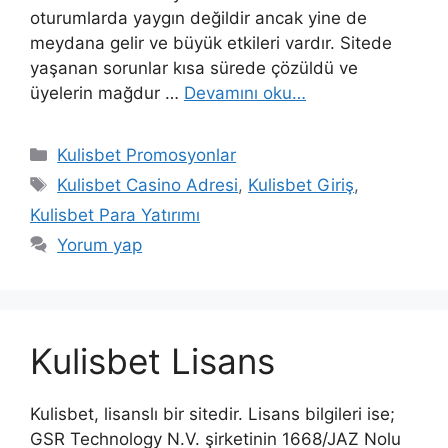
oturumlarda yaygın değildir ancak yine de
meydana gelir ve büyük etkileri vardır. Sitede
yaşanan sorunlar kısa sürede çözüldü ve
üyelerin mağdur …
Devamını oku…
Kategoriler
Kulisbet Promosyonlar
Etiketler
Kulisbet Casino Adresi
,
Kulisbet Giriş
,
Kulisbet Para Yatırımı
Yorum yap
Kulisbet Lisans
Kulisbet, lisanslı bir sitedir. Lisans bilgileri ise;
GSR Technology N.V. şirketinin 1668/JAZ Nolu