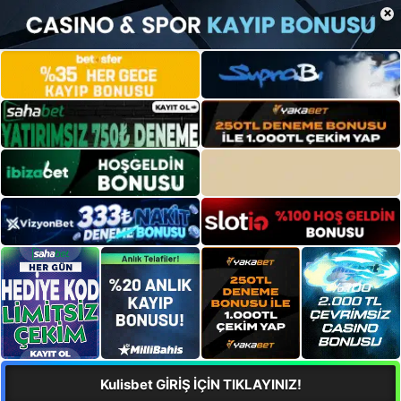
×
Kulisbet GİRİŞ İÇİN TIKLAYINIZ!