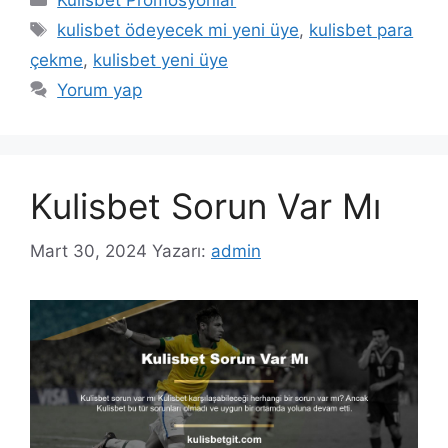
Kulisbet Promosyonlar
Etiketler
kulisbet ödeyecek mi yeni üye
,
kulisbet para
çekme
,
kulisbet yeni üye
Yorum yap
Kulisbet Sorun Var Mı
Mart 30, 2024
Yazarı:
admin