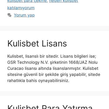
kulisbet para çekme
,
neden kulisbet
katılamıyorum
Yorum yap
Kulisbet Lisans
Kulisbet, lisanslı bir sitedir. Lisans bilgileri ise;
GSR Technology N.V. şirketinin 1668/JAZ Nolu
Curacao lisansı altında lisanslanmıştır. Kulisbet
sitesine güvenli bir şekilde giriş yapabilir, sitede
rahatlıkla bahis oynayabilirsiniz.
Kulisbet Para Yatırma