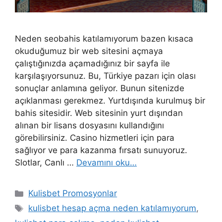
Neden seobahis katılamıyorum bazen kısaca
okuduğumuz bir web sitesini açmaya
çalıştığınızda açamadığınız bir sayfa ile
karşılaşıyorsunuz. Bu, Türkiye pazarı için olası
sonuçlar anlamına geliyor. Bunun sitenizde
açıklanması gerekmez. Yurtdışında kurulmuş bir
bahis sitesidir. Web sitesinin yurt dışından
alınan bir lisans dosyasını kullandığını
görebilirsiniz. Casino hizmetleri için para
sağlıyor ve para kazanma fırsatı sunuyoruz.
Slotlar, Canlı …
Devamını oku…
Kategoriler
Kulisbet Promosyonlar
Etiketler
kulisbet hesap açma neden katılamıyorum
,