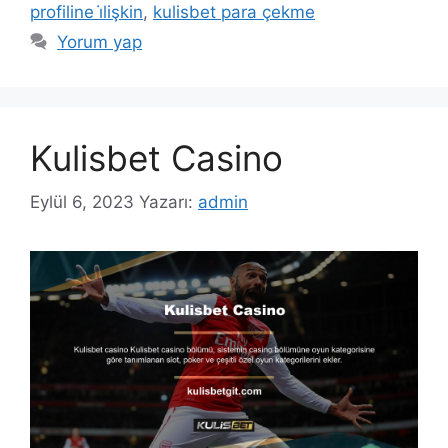
profiline i̇lişkin
,
kulisbet para çekme
Yorum yap
Kulisbet Casino
Eylül 6, 2023
Yazarı:
admin