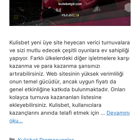
Kulisbet yeni üye site heyecan verici turnuvalara
ve sizi mutlu edecek çeşitli oyunlara ev sahipliği
yapıyor. Farklı ülkelerdeki diğer işletmelere karşı
kazanma ve para kazanma şansınızı
artırabilirsiniz. Web sitesinin yüksek verimliliği
onun temel gücüdür, ancak uygun fiyatı da
genel etkinliğine katkıda bulunmaktadır. Onları
kolayca turnuva kazananları listesine
ekleyebilirsiniz. Kulisbet, kullanıcılara
kazançlarını anında telafi etmek için …
Devamını
oku…
Kategoriler