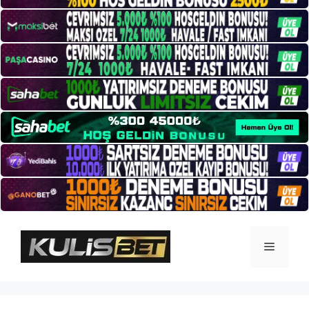
İçeriğe
atla
Menü