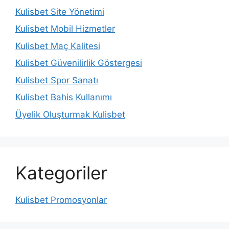
Kulisbet Site Yönetimi
Kulisbet Mobil Hizmetler
Kulisbet Maç Kalitesi
Kulisbet Güvenilirlik Göstergesi
Kulisbet Spor Sanatı
Kulisbet Bahis Kullanımı
Üyelik Oluşturmak Kulisbet
Kategoriler
Kulisbet Promosyonlar