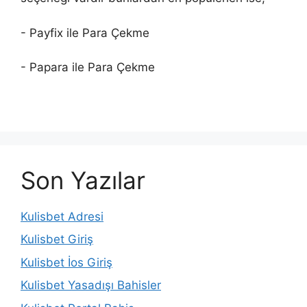
- Payfix ile Para Çekme
- Papara ile Para Çekme
Son Yazılar
Kulisbet Adresi
Kulisbet Giriş
Kulisbet İos Giriş
Kulisbet Yasadışı Bahisler