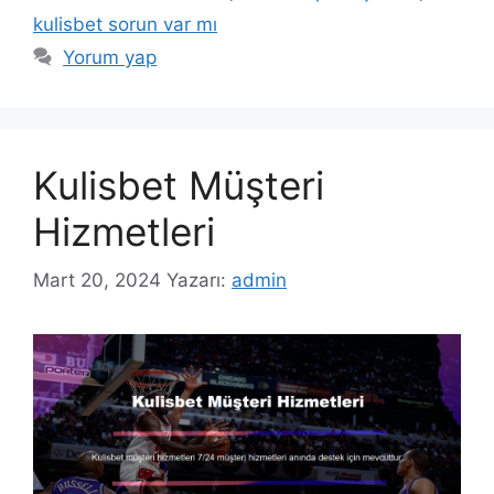
kulisbet sorun var mı
Yorum yap
Kulisbet Müşteri
Hizmetleri
Mart 20, 2024
Yazarı:
admin