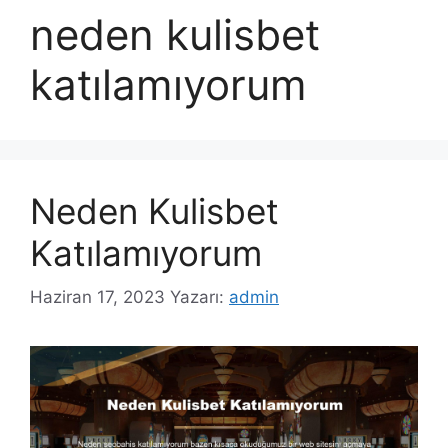
neden kulisbet
katılamıyorum
Neden Kulisbet
Katılamıyorum
Haziran 17, 2023
Yazarı:
admin