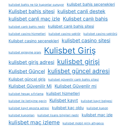
kulisbet bahis seçenekleri
kulisbet bahis ne tür kuponlar sunuyor
Kulisbet bahis sitesi
kulisbet canli destek
kulisbet canli maç izle
Kulisbet canlı bahis
kulisbet canlı bahis sitesi
kulisbet canlı bahis nedir
kulisbet casino hizmetleri
kulisbet casino sektör
kulisbet casino sektörü
kulisbet casino sitesi
Kulisbet casino seçenekleri
Kulisbet Giriş
kulisbet eşleşme oranı
kulisbet girişi
kulisbet giriş adresi
kulisbet güncel adresi
Kulisbet Güncel
Kulisbet güncel giriş
kulisbet güvenilir canlı bahis sitesi
Kulisbet Güvenilir Mi
Kulisbet Güvenlir mi
kulisbet hizmetleri
kulisbet hesap sıfırlama
Kulisbet kayıt
kulisbet i̇le i̇letişime geçin
kulisbet kayıt belgesi
kulisbet kaç oldu
kulisbet kayıt eposta adresi
kulisbet kupon
kulisbet maç izle
kulisbet kuponları
kulisbet lisans bilgileri nedir
kulisbet maç izleme
kulisbet mobil giriş altyapısı