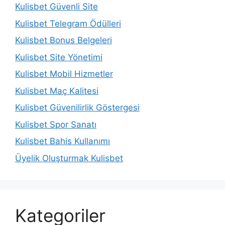
Kulisbet Güvenli Site
Kulisbet Telegram Ödülleri
Kulisbet Bonus Belgeleri
Kulisbet Site Yönetimi
Kulisbet Mobil Hizmetler
Kulisbet Maç Kalitesi
Kulisbet Güvenilirlik Göstergesi
Kulisbet Spor Sanatı
Kulisbet Bahis Kullanımı
Üyelik Oluşturmak Kulisbet
Kategoriler