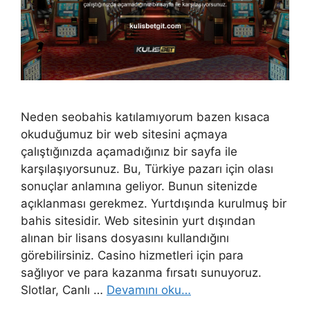
Neden seobahis katılamıyorum bazen kısaca
okuduğumuz bir web sitesini açmaya
çalıştığınızda açamadığınız bir sayfa ile
karşılaşıyorsunuz. Bu, Türkiye pazarı için olası
sonuçlar anlamına geliyor. Bunun sitenizde
açıklanması gerekmez. Yurtdışında kurulmuş bir
bahis sitesidir. Web sitesinin yurt dışından
alınan bir lisans dosyasını kullandığını
görebilirsiniz. Casino hizmetleri için para
sağlıyor ve para kazanma fırsatı sunuyoruz.
Slotlar, Canlı …
Devamını oku…