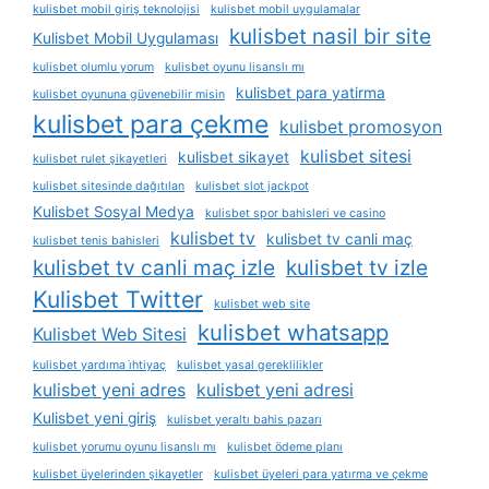
kulisbet mobil giriş teknolojisi
kulisbet mobil uygulamalar
kulisbet nasil bir site
Kulisbet Mobil Uygulaması
kulisbet olumlu yorum
kulisbet oyunu lisanslı mı
kulisbet para yatirma
kulisbet oyununa güvenebilir misin
kulisbet para çekme
kulisbet promosyon
kulisbet sitesi
kulisbet sikayet
kulisbet rulet şikayetleri
kulisbet sitesinde dağıtılan
kulisbet slot jackpot
Kulisbet Sosyal Medya
kulisbet spor bahisleri ve casino
kulisbet tv
kulisbet tv canli maç
kulisbet tenis bahisleri
kulisbet tv canli maç izle
kulisbet tv izle
Kulisbet Twitter
kulisbet web site
kulisbet whatsapp
Kulisbet Web Sitesi
kulisbet yardıma i̇htiyaç
kulisbet yasal gereklilikler
kulisbet yeni adres
kulisbet yeni adresi
Kulisbet yeni giriş
kulisbet yeraltı bahis pazarı
kulisbet yorumu oyunu lisanslı mı
kulisbet ödeme planı
kulisbet üyelerinden şikayetler
kulisbet üyeleri para yatırma ve çekme