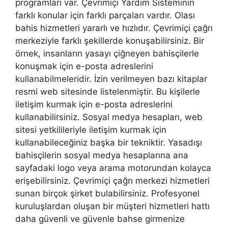
programları var. Çevrimiçi Yardım Sisteminin
farklı konular için farklı parçaları vardır. Olası
bahis hizmetleri yararlı ve hızlıdır. Çevrimiçi çağrı
merkeziyle farklı şekillerde konuşabilirsiniz. Bir
örnek, insanların yasayı çiğneyen bahisçilerle
konuşmak için e-posta adreslerini
kullanabilmeleridir. İzin verilmeyen bazı kitaplar
resmi web sitesinde listelenmiştir. Bu kişilerle
iletişim kurmak için e-posta adreslerini
kullanabilirsiniz. Sosyal medya hesapları, web
sitesi yetkilileriyle iletişim kurmak için
kullanabileceğiniz başka bir tekniktir. Yasadışı
bahisçilerin sosyal medya hesaplarına ana
sayfadaki logo veya arama motorundan kolayca
erişebilirsiniz. Çevrimiçi çağrı merkezi hizmetleri
sunan birçok şirket bulabilirsiniz. Profesyonel
kuruluşlardan oluşan bir müşteri hizmetleri hattı
daha güvenli ve güvenle bahse girmenize