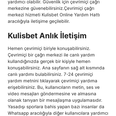
yardımcı olabilir. Güvenlik için çevrimiçi çağrı
merkezine güvenebilirsiniz.Çevrimiçi çağrı
merkezi hizmeti Kulisbet Online Yardım Hattı
aracılığıyla iletişime geçilebilir.
Kulisbet Anlık İletişim
Hemen çevrimiçi biriyle konuşabilirsiniz.
Çevrimiçi bir çağrı merkezi ile canlı yardım
kullandığınızda gerçek bir kişiyle hemen
konuşabilirsiniz. Ana sayfanın sağ alt kısmında
canlı yardımı bulabilirsiniz. 7-24 çevrimiçi
yardım metnini tıklayarak çevrimiçi yardıma
erişebilirsiniz. Bu, kullanıcıların metin, ses ve
video mesajları göndermesine ve almasına
olanak tanıyan bir mesajlaşma uygulamasıdır.
Yasadışı sporlara bahis yapan bazı insanlar da
Whatsapp aracılığıyla diğer kullanıcılara yardımcı