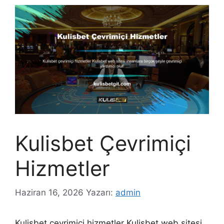
Kulisbet Çevrimiçi
Hizmetler
Haziran 16, 2026
Yazarı:
admin
Kulisbet çevrimiçi hizmetler Kulisbet web sitesi