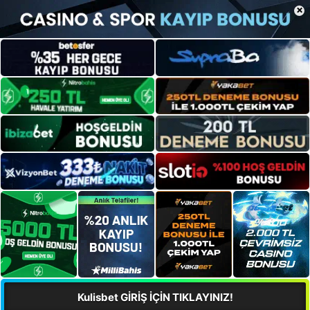
×
Kulisbet GİRİŞ İÇİN TIKLAYINIZ!