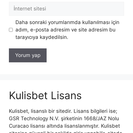
İnternet
sitesi
Daha sonraki yorumlarımda kullanılması için
adım, e-posta adresim ve site adresim bu
tarayıcıya kaydedilsin.
Kulisbet Lisans
Kulisbet, lisanslı bir sitedir. Lisans bilgileri ise;
GSR Technology N.V. şirketinin 1668/JAZ Nolu
Curacao lisansı altında lisanslanmıştır. Kulisbet