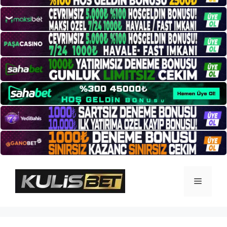
İçeriğe
atla
Menü