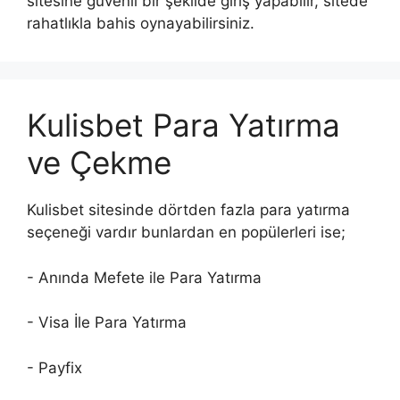
sitesine güvenli bir şekilde giriş yapabilir, sitede
rahatlıkla bahis oynayabilirsiniz.
Kulisbet Para Yatırma
ve Çekme
Kulisbet sitesinde dörtden fazla para yatırma
seçeneği vardır bunlardan en popülerleri ise;
- Anında Mefete ile Para Yatırma
- Visa İle Para Yatırma
- Payfix