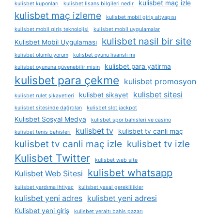
kulisbet maç izle
kulisbet kuponları
kulisbet lisans bilgileri nedir
kulisbet maç izleme
kulisbet mobil giriş altyapısı
kulisbet mobil giriş teknolojisi
kulisbet mobil uygulamalar
kulisbet nasil bir site
Kulisbet Mobil Uygulaması
kulisbet olumlu yorum
kulisbet oyunu lisanslı mı
kulisbet para yatirma
kulisbet oyununa güvenebilir misin
kulisbet para çekme
kulisbet promosyon
kulisbet sitesi
kulisbet sikayet
kulisbet rulet şikayetleri
kulisbet sitesinde dağıtılan
kulisbet slot jackpot
Kulisbet Sosyal Medya
kulisbet spor bahisleri ve casino
kulisbet tv
kulisbet tv canli maç
kulisbet tenis bahisleri
kulisbet tv canli maç izle
kulisbet tv izle
Kulisbet Twitter
kulisbet web site
kulisbet whatsapp
Kulisbet Web Sitesi
kulisbet yardıma i̇htiyaç
kulisbet yasal gereklilikler
kulisbet yeni adres
kulisbet yeni adresi
Kulisbet yeni giriş
kulisbet yeraltı bahis pazarı