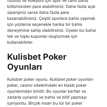
futbolu ve voleybol için spor ve canlı bahis
bölümünden para alabilirsiniz. Daha fazla açık
siparişiniz varsa daha fazla para
kazanabilirsiniz. Çeşitli sporlara bahis yapmak
için yüzlerce seçenekle harika bir bahis
deneyimine sahip olabilirsiniz. Üyeler bu bahsi
tek ve toplu kuponlar oluşturmak için
kullanabilirler.
Kulisbet Poker
Oyunları
Kulisbet poker oyunu.
Kulisbet poker oyunları
poker, casino sitelerindeki en klasik poker
oyunlarından biridir. Bu oyunlar kartlar ve
zarlarla oynandı ve bahis ve blöf yapmayı
içeriyordu. Birçok insan bu tür bir poker