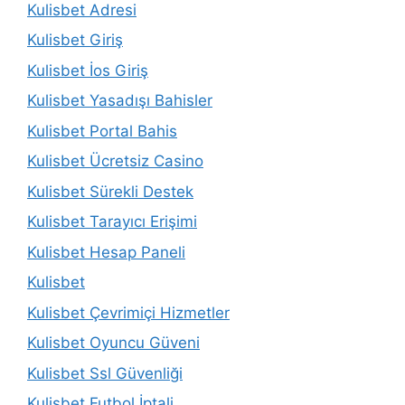
Kulisbet Adresi
Kulisbet Giriş
Kulisbet İos Giriş
Kulisbet Yasadışı Bahisler
Kulisbet Portal Bahis
Kulisbet Ücretsiz Casino
Kulisbet Sürekli Destek
Kulisbet Tarayıcı Erişimi
Kulisbet Hesap Paneli
Kulisbet
Kulisbet Çevrimiçi Hizmetler
Kulisbet Oyuncu Güveni
Kulisbet Ssl Güvenliği
Kulisbet Futbol İptali