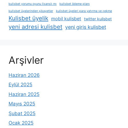
kulisbet yorumu oyunu lisanslı mı
kulisbet ödeme planı
kulisbet üyelerinden şikayetler
kulisbet üyeleri para yatırma ve çekme
Kulisbet üyelik
mobil kulisbet
twitter kulisbet
yeni adresi kulisbet
yeni giris kulisbet
Arşivler
Haziran 2026
Eylül 2025
Haziran 2025
Mayıs 2025
Şubat 2025
Ocak 2025