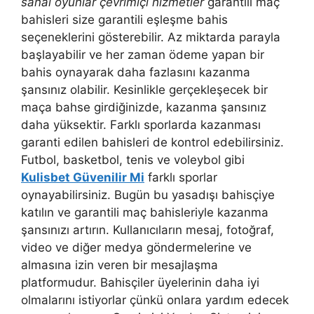
sanal oyunlar çevrimiçi hizmetler
garantili maç
bahisleri size garantili eşleşme bahis
seçeneklerini gösterebilir. Az miktarda parayla
başlayabilir ve her zaman ödeme yapan bir
bahis oynayarak daha fazlasını kazanma
şansınız olabilir. Kesinlikle gerçekleşecek bir
maça bahse girdiğinizde, kazanma şansınız
daha yüksektir. Farklı sporlarda kazanması
garanti edilen bahisleri de kontrol edebilirsiniz.
Futbol, basketbol, tenis ve voleybol gibi
Kulisbet Güvenilir Mi
farklı sporlar
oynayabilirsiniz. Bugün bu yasadışı bahisçiye
katılın ve garantili maç bahisleriyle kazanma
şansınızı artırın. Kullanıcıların mesaj, fotoğraf,
video ve diğer medya göndermelerine ve
almasına izin veren bir mesajlaşma
platformudur. Bahisçiler üyelerinin daha iyi
olmalarını istiyorlar çünkü onlara yardım edecek