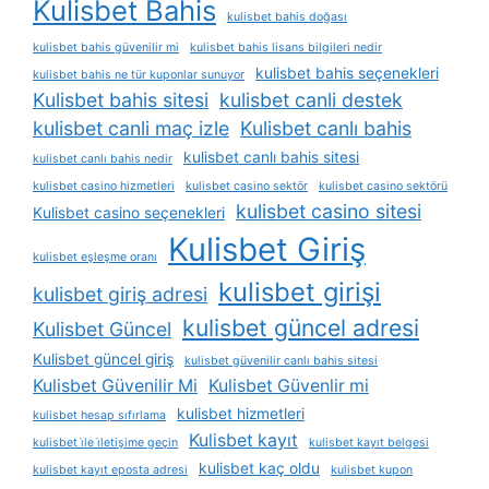
Kulisbet Bahis
kulisbet bahis doğası
kulisbet bahis güvenilir mi
kulisbet bahis lisans bilgileri nedir
kulisbet bahis seçenekleri
kulisbet bahis ne tür kuponlar sunuyor
Kulisbet bahis sitesi
kulisbet canli destek
kulisbet canli maç izle
Kulisbet canlı bahis
kulisbet canlı bahis sitesi
kulisbet canlı bahis nedir
kulisbet casino hizmetleri
kulisbet casino sektör
kulisbet casino sektörü
kulisbet casino sitesi
Kulisbet casino seçenekleri
Kulisbet Giriş
kulisbet eşleşme oranı
kulisbet girişi
kulisbet giriş adresi
kulisbet güncel adresi
Kulisbet Güncel
Kulisbet güncel giriş
kulisbet güvenilir canlı bahis sitesi
Kulisbet Güvenilir Mi
Kulisbet Güvenlir mi
kulisbet hizmetleri
kulisbet hesap sıfırlama
Kulisbet kayıt
kulisbet i̇le i̇letişime geçin
kulisbet kayıt belgesi
kulisbet kaç oldu
kulisbet kayıt eposta adresi
kulisbet kupon