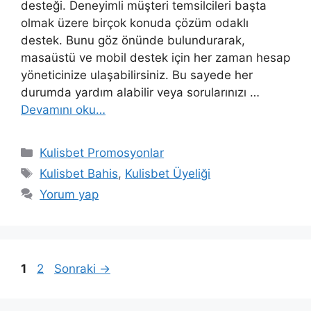
desteği. Deneyimli müşteri temsilcileri başta
olmak üzere birçok konuda çözüm odaklı
destek. Bunu göz önünde bulundurarak,
masaüstü ve mobil destek için her zaman hesap
yöneticinize ulaşabilirsiniz. Bu sayede her
durumda yardım alabilir veya sorularınızı …
Devamını oku…
Kategoriler
Kulisbet Promosyonlar
Etiketler
Kulisbet Bahis
,
Kulisbet Üyeliği
Yorum yap
Sayfa
Sayfa
1
2
Sonraki
→