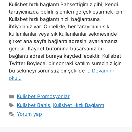
Kulisbet hızlı bağlantı Bahsettiğimiz gibi, kendi
tarayıcınızda belirli işlemleri gerçekleştirmek için
Kulisbet hızlı bağlantı hızlı bağlantısına
ihtiyacınız var. Öncelikle, her tarayıcının sık
kullanılanlar veya sık kullanılanlar sekmesinde
şirket ana sayfa bağlantı adresini ayarlamanız
gerekir. Kaydet butonuna basarsanız bu
bağlantı adresi buraya kaydedilecektir. Kulisbet
Twitter Böylece, bir sonraki katılım süreciniz için
bu sekmeyi sorunsuz bir şekilde …
Devamını
oku…
Kategoriler
Kulisbet Promosyonlar
Etiketler
Kulisbet Bahis
,
Kulisbet Hızlı Bağlantı
Yorum yap