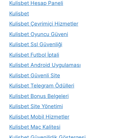
Kulisbet Hesap Paneli
Kulisbet
Kulisbet Çevrimiçi Hizmetler
Kulisbet Oyuncu Güveni
Kulisbet Ssl Güvenliği
Kulisbet Futbol İptali
Kulisbet Android Uygulaması
Kulisbet Güvenli Site
Kulisbet Telegram Ödülleri
Kulisbet Bonus Belgeleri
Kulisbet Site Yönetimi
Kulisbet Mobil Hizmetler
Kulisbet Maç Kalitesi
Kulisbet Güvenilirlik Göstergesi