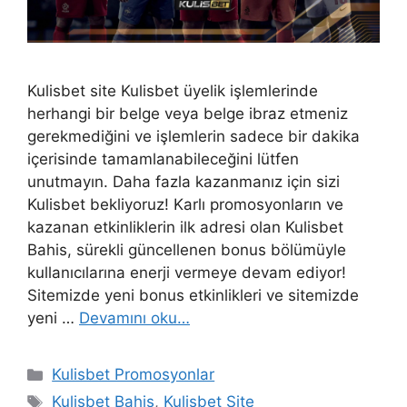
Kulisbet site Kulisbet üyelik işlemlerinde
herhangi bir belge veya belge ibraz etmeniz
gerekmediğini ve işlemlerin sadece bir dakika
içerisinde tamamlanabileceğini lütfen
unutmayın. Daha fazla kazanmanız için sizi
Kulisbet bekliyoruz! Karlı promosyonların ve
kazanan etkinliklerin ilk adresi olan Kulisbet
Bahis, sürekli güncellenen bonus bölümüyle
kullanıcılarına enerji vermeye devam ediyor!
Sitemizde yeni bonus etkinlikleri ve sitemizde
yeni …
Devamını oku…
Kategoriler
Kulisbet Promosyonlar
Etiketler
Kulisbet Bahis
,
Kulisbet Site