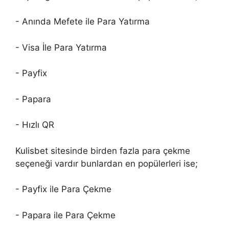
- Anında Mefete ile Para Yatırma
- Visa İle Para Yatırma
- Payfix
- Papara
- Hızlı QR
Kulisbet sitesinde birden fazla para çekme
seçeneği vardır bunlardan en popülerleri ise;
- Payfix ile Para Çekme
- Papara ile Para Çekme