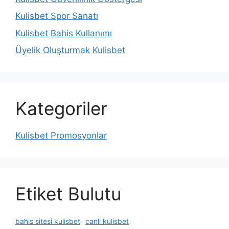
Kulisbet Spor Sanatı
Kulisbet Bahis Kullanımı
Üyelik Oluşturmak Kulisbet
Kategoriler
Kulisbet Promosyonlar
Etiket Bulutu
bahis sitesi kulisbet
canli kulisbet