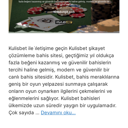
Kulisbet ile i̇letişime geçin Kulisbet şikayet
çözümleme bahis sitesi, geçtiğimiz yıl oldukça
fazla beğeni kazanmış ve güvenilir bahislerin
tercihi haline gelmiş, modern ve güvenilir bir
canlı bahis sitesidir. Kulisbet, bahis meraklılarına
geniş bir oyun yelpazesi sunmaya çalışarak
onların oyun oynarken ilgilerini çekmelerini ve
eğlenmelerini sağlıyor. Kulisbet bahisleri
ülkemizde uzun süredir yaygın bir uygulamadır.
Çok sayıda …
Devamını oku…