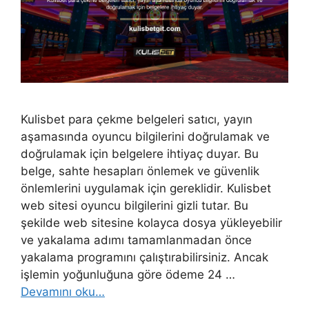
Kulisbet para çekme belgeleri satıcı, yayın
aşamasında oyuncu bilgilerini doğrulamak ve
doğrulamak için belgelere ihtiyaç duyar. Bu
belge, sahte hesapları önlemek ve güvenlik
önlemlerini uygulamak için gereklidir. Kulisbet
web sitesi oyuncu bilgilerini gizli tutar. Bu
şekilde web sitesine kolayca dosya yükleyebilir
ve yakalama adımı tamamlanmadan önce
yakalama programını çalıştırabilirsiniz. Ancak
işlemin yoğunluğuna göre ödeme 24 …
Devamını oku…