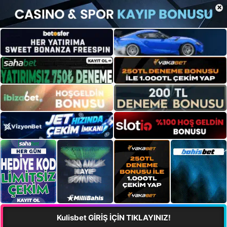
×
Kulisbet GİRİŞ İÇİN TIKLAYINIZ!