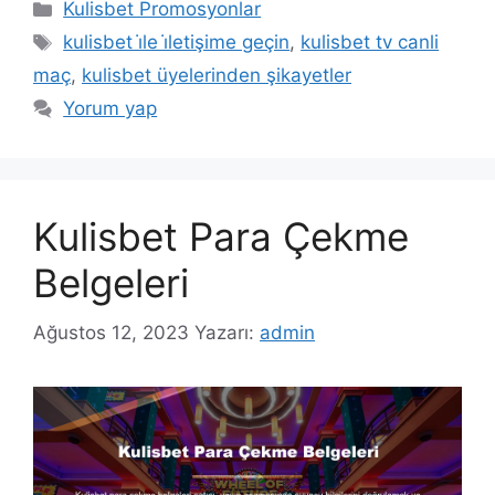
Kategoriler
Kulisbet Promosyonlar
Etiketler
kulisbet i̇le i̇letişime geçin
,
kulisbet tv canli
maç
,
kulisbet üyelerinden şikayetler
Yorum yap
Kulisbet Para Çekme
Belgeleri
Ağustos 12, 2023
Yazarı:
admin