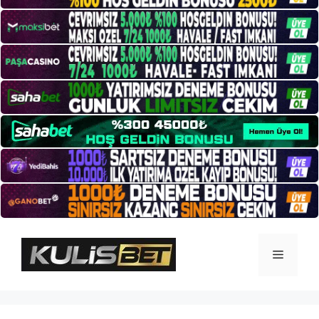
İçeriğe
atla
Menü