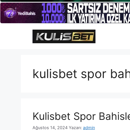
İçeriğe
atla
kulisbet spor bah
Kulisbet Spor Bahisl
Ağustos 14, 2024
Yazarı:
admin