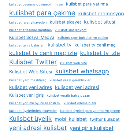
kulisbet para yatirma
kulisbet oyununa güvenebilir misin
kulisbet para çekme
kulisbet promosyon
kulisbet sitesi
kulisbet sikayet
kulisbet rulet şikayetleri
kulisbet sitesinde dağıtılan
kulisbet slot jackpot
Kulisbet Sosyal Medya
kulisbet spor bahisleri ve casino
kulisbet tv
kulisbet tv canli maç
kulisbet tenis bahisleri
kulisbet tv canli maç izle
kulisbet tv izle
Kulisbet Twitter
kulisbet web site
kulisbet whatsapp
Kulisbet Web Sitesi
kulisbet yardıma i̇htiyaç
kulisbet yasal gereklilikler
kulisbet yeni adres
kulisbet yeni adresi
Kulisbet yeni giriş
kulisbet yeraltı bahis pazarı
kulisbet yorumu oyunu lisanslı mı
kulisbet ödeme planı
kulisbet üyelerinden şikayetler
kulisbet üyeleri para yatırma ve çekme
Kulisbet üyelik
mobil kulisbet
twitter kulisbet
yeni adresi kulisbet
yeni giris kulisbet