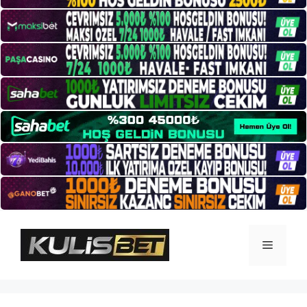
İçeriğe
atla
Menü