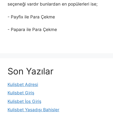
seçeneği vardır bunlardan en popülerleri ise;
- Payfix ile Para Çekme
- Papara ile Para Çekme
Son Yazılar
Kulisbet Adresi
Kulisbet Giriş
Kulisbet İos Giriş
Kulisbet Yasadışı Bahisler