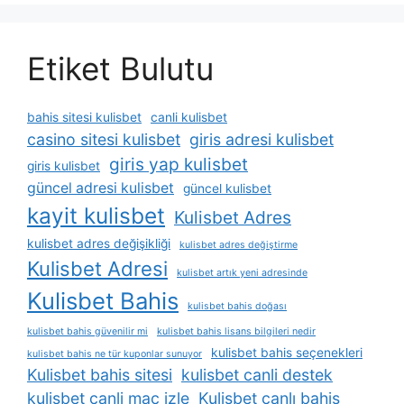
Etiket Bulutu
bahis sitesi kulisbet
canli kulisbet
casino sitesi kulisbet
giris adresi kulisbet
giris yap kulisbet
giris kulisbet
güncel adresi kulisbet
güncel kulisbet
kayit kulisbet
Kulisbet Adres
kulisbet adres değişikliği
kulisbet adres değiştirme
Kulisbet Adresi
kulisbet artık yeni adresinde
Kulisbet Bahis
kulisbet bahis doğası
kulisbet bahis güvenilir mi
kulisbet bahis lisans bilgileri nedir
kulisbet bahis seçenekleri
kulisbet bahis ne tür kuponlar sunuyor
Kulisbet bahis sitesi
kulisbet canli destek
kulisbet canli maç izle
Kulisbet canlı bahis