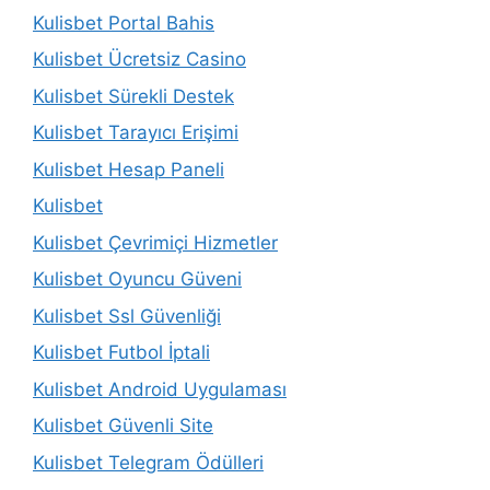
Kulisbet Portal Bahis
Kulisbet Ücretsiz Casino
Kulisbet Sürekli Destek
Kulisbet Tarayıcı Erişimi
Kulisbet Hesap Paneli
Kulisbet
Kulisbet Çevrimiçi Hizmetler
Kulisbet Oyuncu Güveni
Kulisbet Ssl Güvenliği
Kulisbet Futbol İptali
Kulisbet Android Uygulaması
Kulisbet Güvenli Site
Kulisbet Telegram Ödülleri