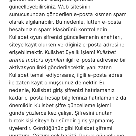
güncelleyebilirsiniz. Web sitesinin
sunucusundan gönderilen e-posta kısmen spam
olarak algılanabilir. Bu nedenle, lütfen e-posta
hesabınızın spam klasörünü kontrol edin.
Kulisbet oyun şifrenizi güncellemenin anahtarı,
siteye kayıt olurken verdiğiniz e-posta adresine
erişebilmektir. Kulisbet üyelik işlemi
Kulisbet
arama motoru oyunları
ilgili e-posta adresine bir
aktivasyon linki gönderilecektir, yani zaten
Kulisbet temsil ediyorsanız, ilgili e-posta adresi
ile zaten kayıt olmuşsunuz demektir. Bu
nedenle, Kulisbet giriş şifrenizi hatırlamanız
kadar e-posta hesap bilgilerinizi hatırlamanız da
önemlidir. Kulisbet şifre güncelleme işlemi
günde yüzlerce kez çalışır. Şifresini unutan
birçok kişi siteye bir süredir giriş yapmamış
üyelerdir. Gördüğünüz gibi Kulisbet şifremi
unuttum. Çözüm çok basitti. Parola güncelleme