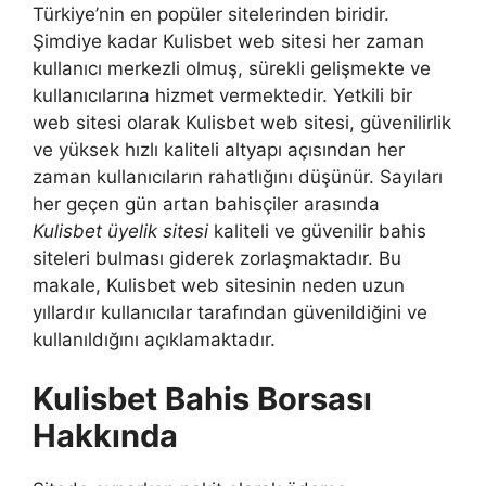
Türkiye’nin en popüler sitelerinden biridir.
Şimdiye kadar Kulisbet web sitesi her zaman
kullanıcı merkezli olmuş, sürekli gelişmekte ve
kullanıcılarına hizmet vermektedir. Yetkili bir
web sitesi olarak Kulisbet web sitesi, güvenilirlik
ve yüksek hızlı kaliteli altyapı açısından her
zaman kullanıcıların rahatlığını düşünür. Sayıları
her geçen gün artan bahisçiler arasında
Kulisbet üyelik sitesi
kaliteli ve güvenilir bahis
siteleri bulması giderek zorlaşmaktadır. Bu
makale, Kulisbet web sitesinin neden uzun
yıllardır kullanıcılar tarafından güvenildiğini ve
kullanıldığını açıklamaktadır.
Kulisbet Bahis Borsası
Hakkında