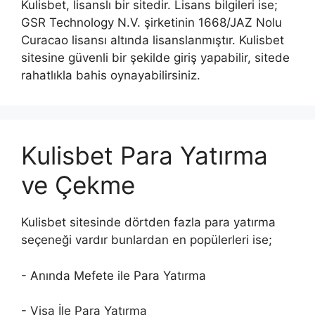
Kulisbet, lisanslı bir sitedir. Lisans bilgileri ise;
GSR Technology N.V. şirketinin 1668/JAZ Nolu
Curacao lisansı altında lisanslanmıştır. Kulisbet
sitesine güvenli bir şekilde giriş yapabilir, sitede
rahatlıkla bahis oynayabilirsiniz.
Kulisbet Para Yatırma
ve Çekme
Kulisbet sitesinde dörtden fazla para yatırma
seçeneği vardır bunlardan en popülerleri ise;
- Anında Mefete ile Para Yatırma
- Visa İle Para Yatırma