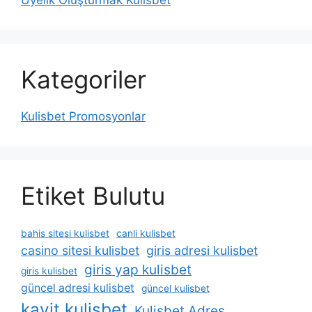
Kategoriler
Kulisbet Promosyonlar
Etiket Bulutu
bahis sitesi kulisbet
canli kulisbet
casino sitesi kulisbet
giris adresi kulisbet
giris yap kulisbet
giris kulisbet
güncel adresi kulisbet
güncel kulisbet
kayit kulisbet
Kulisbet Adres