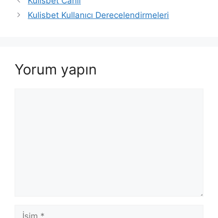
Kulisbet Canlı
Kulisbet Kullanıcı Derecelendirmeleri
Yorum yapın
Yorum
İsim