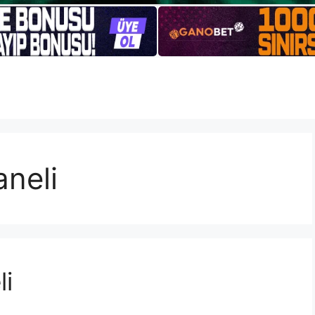
aneli
li