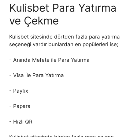
Kulisbet Para Yatırma
ve Çekme
Kulisbet sitesinde dörtden fazla para yatırma
seçeneği vardır bunlardan en popülerleri ise;
- Anında Mefete ile Para Yatırma
- Visa İle Para Yatırma
- Payfix
- Papara
- Hızlı QR