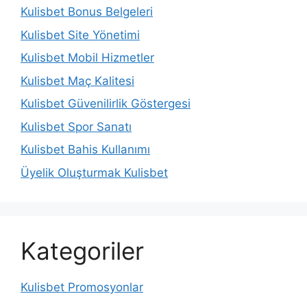
Kulisbet Bonus Belgeleri
Kulisbet Site Yönetimi
Kulisbet Mobil Hizmetler
Kulisbet Maç Kalitesi
Kulisbet Güvenilirlik Göstergesi
Kulisbet Spor Sanatı
Kulisbet Bahis Kullanımı
Üyelik Oluşturmak Kulisbet
Kategoriler
Kulisbet Promosyonlar