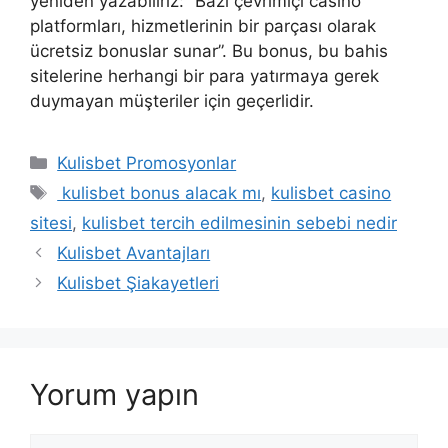
yeniden yazabiliriz: “Bazı çevrimiçi casino
platformları, hizmetlerinin bir parçası olarak
ücretsiz bonuslar sunar”. Bu bonus, bu bahis
sitelerine herhangi bir para yatırmaya gerek
duymayan müşteriler için geçerlidir.
Kategoriler
Kulisbet Promosyonlar
Etiketler
kulisbet bonus alacak mı
,
kulisbet casino
sitesi
,
kulisbet tercih edilmesinin sebebi nedir
Kulisbet Avantajları
Kulisbet Şiakayetleri
Yorum yapın
Yorum