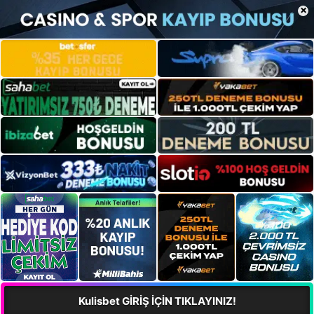
×
Kulisbet GİRİŞ İÇİN TIKLAYINIZ!