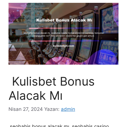
Kulisbet Bonus
Alacak Mı
Nisan 27, 2024
Yazarı:
admin
seobahis bonus alacak mı seobahis casino