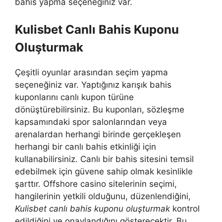
bahis yapma seçeneğiniz var.
Kulisbet Canlı Bahis Kuponu
Oluşturmak
Çeşitli oyunlar arasından seçim yapma
seçeneğiniz var. Yaptığınız karışık bahis
kuponlarını canlı kupon türüne
dönüştürebilirsiniz. Bu kuponları, sözleşme
kapsamındaki spor salonlarından veya
arenalardan herhangi birinde gerçekleşen
herhangi bir canlı bahis etkinliği için
kullanabilirsiniz. Canlı bir bahis sitesini temsil
edebilmek için güvene sahip olmak kesinlikle
şarttır. Offshore casino sitelerinin seçimi,
hangilerinin yetkili olduğunu, düzenlendiğini,
Kulisbet canlı bahis kuponu oluşturmak
kontrol
edildiğini ve onaylandığını gösterecektir. Bu