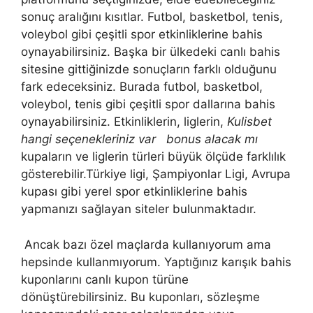
sonuç aralığını kısıtlar. Futbol, ​​basketbol, ​​tenis,
voleybol gibi çeşitli spor etkinliklerine bahis
oynayabilirsiniz. Başka bir ülkedeki canlı bahis
sitesine gittiğinizde sonuçların farklı olduğunu
fark edeceksiniz. Burada futbol, ​​basketbol, ​​
voleybol, tenis gibi çeşitli spor dallarına bahis
oynayabilirsiniz. Etkinliklerin, liglerin,
Kulisbet
hangi seçenekleriniz var bonus alacak mı
kupaların ve liglerin türleri büyük ölçüde farklılık
gösterebilir.Türkiye ligi, Şampiyonlar Ligi, Avrupa
kupası gibi yerel spor etkinliklerine bahis
yapmanızı sağlayan siteler bulunmaktadır.
Ancak bazı özel maçlarda kullanıyorum ama
hepsinde kullanmıyorum. Yaptığınız karışık bahis
kuponlarını canlı kupon türüne
dönüştürebilirsiniz. Bu kuponları, sözleşme