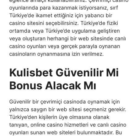
eğlence amaçlı kullanabilirsiniz. Çevrimiçi casino
oyunlarında para kazanmak istiyorsanız, sırf
Türkiye’de ikamet ettiğiniz için yabancı bir
casino sitesini seçebilirsiniz. Türkiye’de fiziki
ortamda veya Türkiye’de uygulama geliştiren
veya oluşturan herhangi bir web sitesinde canlı
casino oyunları veya gerçek parayla oynanan
casinoların oynanmasına izin verilmez.
Kulisbet Güvenilir Mi
Bonus Alacak Mı
Güvenilir bir çevrimiçi casinoda oynamak için
yalnızca saygın bir web sitesi seçmeniz gerekir.
Türkiye’den kişilerin üye olmasına olanak
tanıyan, online casino hizmetleri ve canlı casino
oyunları sunan web siteleri bulunmaktadır. Bu