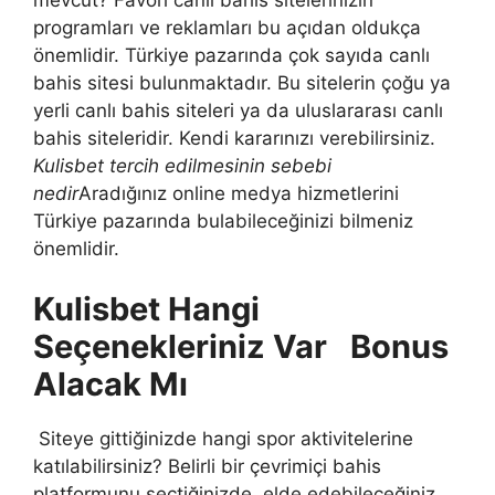
programları ve reklamları bu açıdan oldukça
önemlidir. Türkiye pazarında çok sayıda canlı
bahis sitesi bulunmaktadır. Bu sitelerin çoğu ya
yerli canlı bahis siteleri ya da uluslararası canlı
bahis siteleridir. Kendi kararınızı verebilirsiniz.
Kulisbet tercih edilmesinin sebebi
nedir
Aradığınız online medya hizmetlerini
Türkiye pazarında bulabileceğinizi bilmeniz
önemlidir.
Kulisbet Hangi
Seçenekleriniz Var Bonus
Alacak Mı
Siteye gittiğinizde hangi spor aktivitelerine
katılabilirsiniz? Belirli bir çevrimiçi bahis
platformunu seçtiğinizde, elde edebileceğiniz