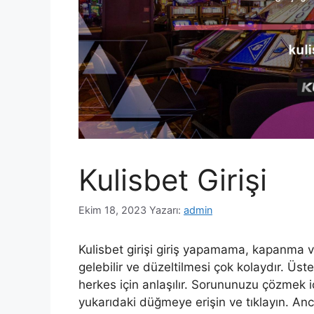
Kulisbet Girişi
Ekim 18, 2023
Yazarı:
admin
Kulisbet girişi giriş yapamama, kapanma vb
gelebilir ve düzeltilmesi çok kolaydır. Üs
herkes için anlaşılır. Sorununuzu çözmek i
yukarıdaki düğmeye erişin ve tıklayın. A