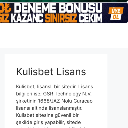
Kulisbet Lisans
Kulisbet, lisanslı bir sitedir. Lisans
bilgileri ise; GSR Technology N.V.
şirketinin 1668/JAZ Nolu Curacao
lisansı altında lisanslanmıştır.
Kulisbet sitesine güvenli bir
şekilde giriş yapabilir, sitede