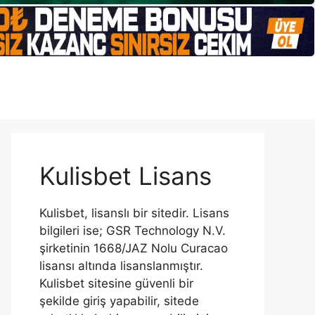
Kulisbet Lisans
Kulisbet, lisanslı bir sitedir. Lisans
bilgileri ise; GSR Technology N.V.
şirketinin 1668/JAZ Nolu Curacao
lisansı altında lisanslanmıştır.
Kulisbet sitesine güvenli bir
şekilde giriş yapabilir, sitede