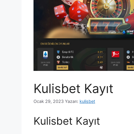
Kulisbet Kayıt
Ocak 29, 2023
Yazarı:
kulisbet
Kulisbet Kayıt