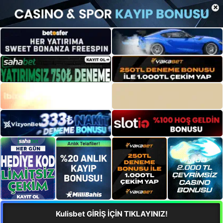
×
Kulisbet GİRİŞ İÇİN TIKLAYINIZ!