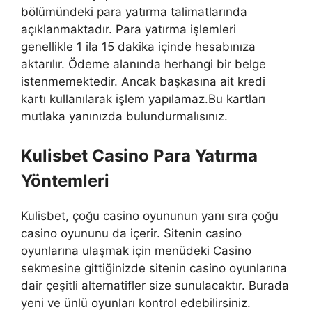
bölümündeki para yatırma talimatlarında
açıklanmaktadır. Para yatırma işlemleri
genellikle 1 ila 15 dakika içinde hesabınıza
aktarılır. Ödeme alanında herhangi bir belge
istenmemektedir. Ancak başkasına ait kredi
kartı kullanılarak işlem yapılamaz.Bu kartları
mutlaka yanınızda bulundurmalısınız.
Kulisbet Casino Para Yatırma
Yöntemleri
Kulisbet, çoğu casino oyununun yanı sıra çoğu
casino oyununu da içerir. Sitenin casino
oyunlarına ulaşmak için menüdeki Casino
sekmesine gittiğinizde sitenin casino oyunlarına
dair çeşitli alternatifler size sunulacaktır. Burada
yeni ve ünlü oyunları kontrol edebilirsiniz.