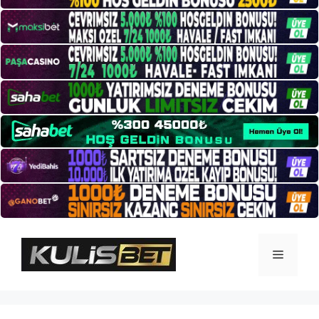
İçeriğe
atla
Menü