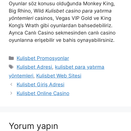
Oyunlar söz konusu olduğunda Monkey King,
Big Rhino, Wild
Kulisbet casino para yatırma
yöntemleri
casinos, Vegas VIP Gold ve King
Kong’s Wrath gibi oyunlardan bahsedebiliriz.
Ayrıca Canlı Casino sekmesinden canlı casino
oyunlarına erişebilir ve bahis oynayabilirsiniz.
Kategoriler
Kulisbet Promosyonlar
Etiketler
Kulisbet Adresi
,
kulisbet para yatırma
yöntemleri
,
Kulisbet Web Sitesi
Kulisbet Giriş Adresi
Kulisbet Online Casino
Yorum yapın