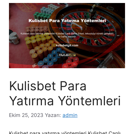
Kulisbet Para
Yatırma Yöntemleri
Ekim 25, 2023
Yazarı:
admin
Kulisbet para yatırma yöntemleri Kulisbet Canlı