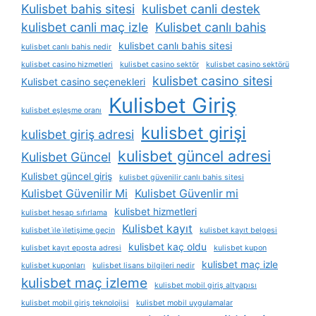
Kulisbet bahis sitesi
kulisbet canli destek
kulisbet canli maç izle
Kulisbet canlı bahis
kulisbet canlı bahis sitesi
kulisbet canlı bahis nedir
kulisbet casino hizmetleri
kulisbet casino sektör
kulisbet casino sektörü
kulisbet casino sitesi
Kulisbet casino seçenekleri
Kulisbet Giriş
kulisbet eşleşme oranı
kulisbet girişi
kulisbet giriş adresi
kulisbet güncel adresi
Kulisbet Güncel
Kulisbet güncel giriş
kulisbet güvenilir canlı bahis sitesi
Kulisbet Güvenilir Mi
Kulisbet Güvenlir mi
kulisbet hizmetleri
kulisbet hesap sıfırlama
Kulisbet kayıt
kulisbet i̇le i̇letişime geçin
kulisbet kayıt belgesi
kulisbet kaç oldu
kulisbet kayıt eposta adresi
kulisbet kupon
kulisbet maç izle
kulisbet kuponları
kulisbet lisans bilgileri nedir
kulisbet maç izleme
kulisbet mobil giriş altyapısı
kulisbet mobil giriş teknolojisi
kulisbet mobil uygulamalar