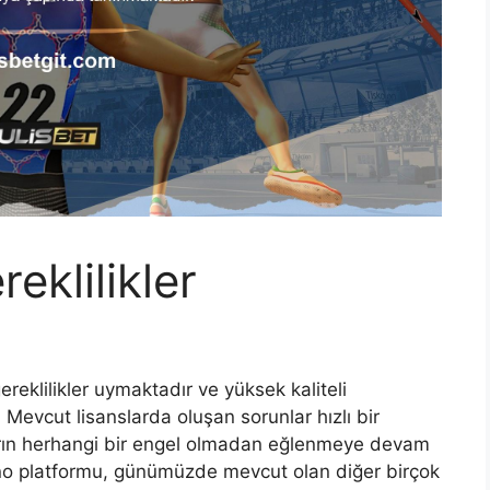
eklilikler
gereklilikler uymaktadır ve yüksek kaliteli
 Mevcut lisanslarda oluşan sorunlar hızlı bir
arın herhangi bir engel olmadan eğlenmeye devam
ino platformu, günümüzde mevcut olan diğer birçok