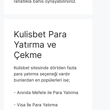
rahatlıkla bahis oynayabilirsiniz.
Kulisbet Para
Yatırma ve
Çekme
Kulisbet sitesinde dörtden fazla
para yatırma seçeneği vardır
bunlardan en popülerleri ise;
- Anında Mefete ile Para Yatırma
- Visa İle Para Yatırma