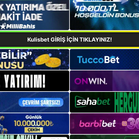
Kulisbet GİRİŞ İÇİN TIKLAYINIZ!