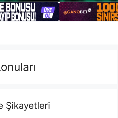
konuları
e Şikayetleri