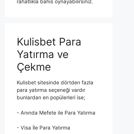
rahatlıkla bahis oynayabilirsiniz.
Kulisbet Para
Yatırma ve
Çekme
Kulisbet sitesinde dörtden fazla
para yatırma seçeneği vardır
bunlardan en popülerleri ise;
- Anında Mefete ile Para Yatırma
- Visa İle Para Yatırma