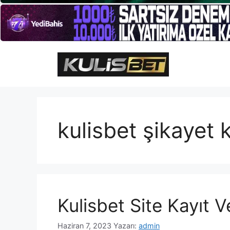
İçeriğe
atla
kulisbet şikayet 
Kulisbet Site Kayıt V
Haziran 7, 2023
Yazarı:
admin