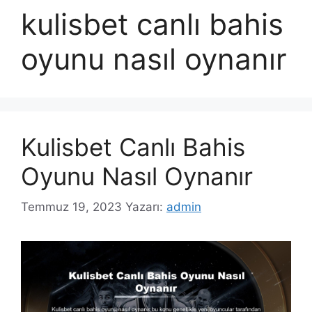
kulisbet canlı bahis
oyunu nasıl oynanır
Kulisbet Canlı Bahis
Oyunu Nasıl Oynanır
Temmuz 19, 2023
Yazarı:
admin