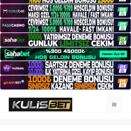
İçeriğe
atla
Menü