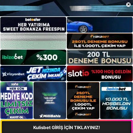
×
Kulisbet GİRİŞ İÇİN TIKLAYINIZ!