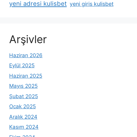
yeni adresi kulisbet
yeni giris kulisbet
Arşivler
Haziran 2026
Eylül 2025
Haziran 2025
Mayıs 2025
Şubat 2025
Ocak 2025
Aralık 2024
Kasım 2024