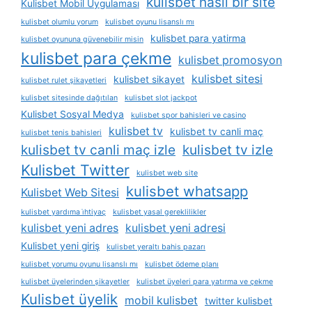
kulisbet nasil bir site
Kulisbet Mobil Uygulaması
kulisbet olumlu yorum
kulisbet oyunu lisanslı mı
kulisbet para yatirma
kulisbet oyununa güvenebilir misin
kulisbet para çekme
kulisbet promosyon
kulisbet sitesi
kulisbet sikayet
kulisbet rulet şikayetleri
kulisbet sitesinde dağıtılan
kulisbet slot jackpot
Kulisbet Sosyal Medya
kulisbet spor bahisleri ve casino
kulisbet tv
kulisbet tv canli maç
kulisbet tenis bahisleri
kulisbet tv canli maç izle
kulisbet tv izle
Kulisbet Twitter
kulisbet web site
kulisbet whatsapp
Kulisbet Web Sitesi
kulisbet yardıma i̇htiyaç
kulisbet yasal gereklilikler
kulisbet yeni adres
kulisbet yeni adresi
Kulisbet yeni giriş
kulisbet yeraltı bahis pazarı
kulisbet yorumu oyunu lisanslı mı
kulisbet ödeme planı
kulisbet üyelerinden şikayetler
kulisbet üyeleri para yatırma ve çekme
Kulisbet üyelik
mobil kulisbet
twitter kulisbet