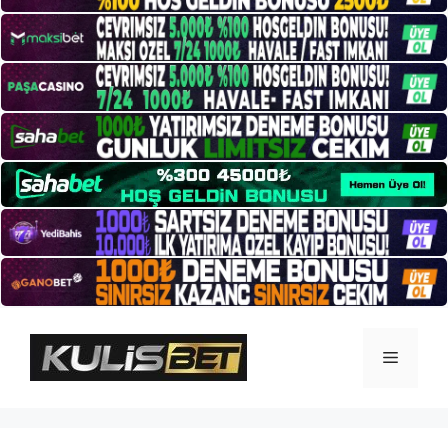
İçeriğe
atla
Menü