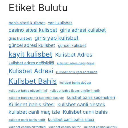
Etiket Bulutu
bahis sitesi kulisbet
canli kulisbet
casino sitesi kulisbet
giris adresi kulisbet
giris yap kulisbet
giris kulisbet
güncel adresi kulisbet
güncel kulisbet
kayit kulisbet
Kulisbet Adres
kulisbet adres değişikliği
kulisbet adres değiştirme
Kulisbet Adresi
kulisbet artık yeni adresinde
Kulisbet Bahis
kulisbet bahis doğası
kulisbet bahis güvenilir mi
kulisbet bahis lisans bilgileri nedir
kulisbet bahis seçenekleri
kulisbet bahis ne tür kuponlar sunuyor
Kulisbet bahis sitesi
kulisbet canli destek
kulisbet canli maç izle
Kulisbet canlı bahis
kulisbet canlı bahis sitesi
kulisbet canlı bahis nedir
kulisbet casino hizmetleri
kulisbet casino sektör
kulisbet casino sektörü