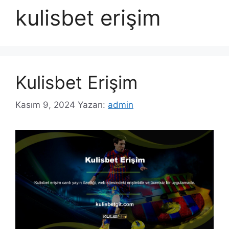
kulisbet erişim
Kulisbet Erişim
Kasım 9, 2024
Yazarı:
admin