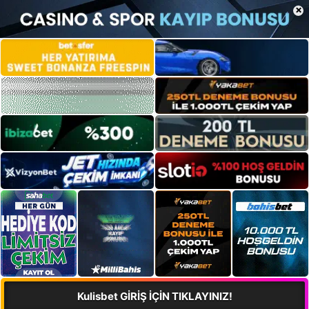
×
Kulisbet GİRİŞ İÇİN TIKLAYINIZ!