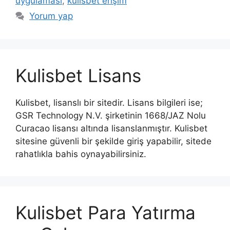
uygulaması
,
kulisbet erişim
Yorum yap
Kulisbet Lisans
Kulisbet, lisanslı bir sitedir. Lisans bilgileri ise;
GSR Technology N.V. şirketinin 1668/JAZ Nolu
Curacao lisansı altında lisanslanmıştır. Kulisbet
sitesine güvenli bir şekilde giriş yapabilir, sitede
rahatlıkla bahis oynayabilirsiniz.
Kulisbet Para Yatırma