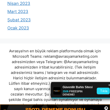
Nisan 2023
Mart 2023
Şubat 2023
Ocak 2023
Avrasya'nın en büyük reklam platformunda olmak için
Microsoft Teams:
reklam@avrasyamarketing.com
adresimizden veya Telegram: @Avrasyamarketing
adresimizden irtibat kurabilirsiniz. (Tek iletişim
adreslerimiz teams / telegram ve mail adresimizdir.
Harici hiçbir iletişim adresimiz bulunmamaktadır.
Lütfen itibar etmeyiniz.) Türkiye yasalarına göre 7258
sayılı kanun uyarınca yasa dışı bahis oynamanın
cezaları mevcuttur. Şu an bulunduğunuz site hiç bir
şekilde illegal bahis oyunları oynatmıyor ve oynamaya
aracı olmuyordur.
betcas
|
betpublic
|
benimbahis
|
×