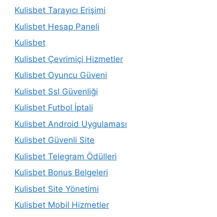
Kulisbet Tarayıcı Erişimi
Kulisbet Hesap Paneli
Kulisbet
Kulisbet Çevrimiçi Hizmetler
Kulisbet Oyuncu Güveni
Kulisbet Ssl Güvenliği
Kulisbet Futbol İptali
Kulisbet Android Uygulaması
Kulisbet Güvenli Site
Kulisbet Telegram Ödülleri
Kulisbet Bonus Belgeleri
Kulisbet Site Yönetimi
Kulisbet Mobil Hizmetler