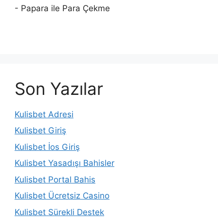
- Papara ile Para Çekme
Son Yazılar
Kulisbet Adresi
Kulisbet Giriş
Kulisbet İos Giriş
Kulisbet Yasadışı Bahisler
Kulisbet Portal Bahis
Kulisbet Ücretsiz Casino
Kulisbet Sürekli Destek