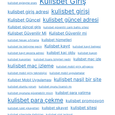
Kulisbet Giriş
kulisbet eşleşme oranı
kulisbet girişi
kulisbet giriş adresi
kulisbet güncel adresi
Kulisbet Güncel
Kulisbet güncel giriş
kulisbet güvenilir canlı bahis sitesi
Kulisbet Güvenilir Mi
Kulisbet Güvenlir mi
kulisbet hizmetleri
kulisbet hesap sıfırlama
Kulisbet kayıt
kulisbet i̇le i̇letişime geçin
kulisbet kayıt belgesi
kulisbet kaç oldu
kulisbet kayıt eposta adresi
kulisbet kupon
kulisbet maç izle
kulisbet kuponları
kulisbet lisans bilgileri nedir
kulisbet maç izleme
kulisbet mobil giriş altyapısı
kulisbet mobil giriş teknolojisi
kulisbet mobil uygulamalar
kulisbet nasil bir site
Kulisbet Mobil Uygulaması
kulisbet olumlu yorum
kulisbet oyunu lisanslı mı
kulisbet para yatirma
kulisbet oyununa güvenebilir misin
kulisbet para çekme
kulisbet promosyon
kulisbet sitesi
kulisbet sikayet
kulisbet rulet şikayetleri
kulisbet sitesinde dağıtılan
kulisbet slot jackpot