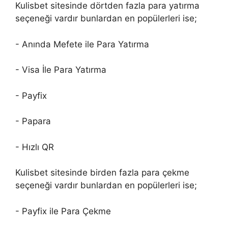
Kulisbet sitesinde dörtden fazla para yatırma
seçeneği vardır bunlardan en popülerleri ise;
- Anında Mefete ile Para Yatırma
- Visa İle Para Yatırma
- Payfix
- Papara
- Hızlı QR
Kulisbet sitesinde birden fazla para çekme
seçeneği vardır bunlardan en popülerleri ise;
- Payfix ile Para Çekme