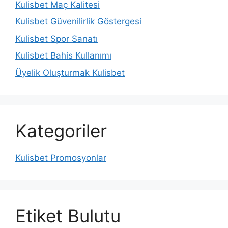
Kulisbet Maç Kalitesi
Kulisbet Güvenilirlik Göstergesi
Kulisbet Spor Sanatı
Kulisbet Bahis Kullanımı
Üyelik Oluşturmak Kulisbet
Kategoriler
Kulisbet Promosyonlar
Etiket Bulutu