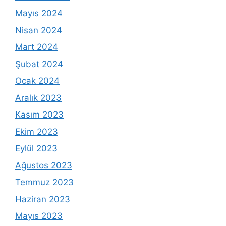
Mayıs 2024
Nisan 2024
Mart 2024
Şubat 2024
Ocak 2024
Aralık 2023
Kasım 2023
Ekim 2023
Eylül 2023
Ağustos 2023
Temmuz 2023
Haziran 2023
Mayıs 2023