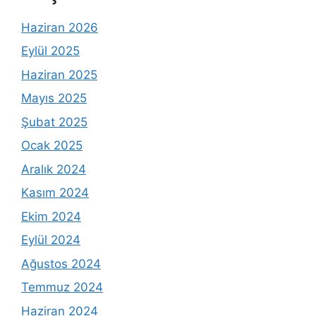
Haziran 2026
Eylül 2025
Haziran 2025
Mayıs 2025
Şubat 2025
Ocak 2025
Aralık 2024
Kasım 2024
Ekim 2024
Eylül 2024
Ağustos 2024
Temmuz 2024
Haziran 2024