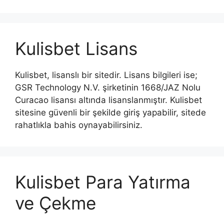
Kulisbet Lisans
Kulisbet, lisanslı bir sitedir. Lisans bilgileri ise;
GSR Technology N.V. şirketinin 1668/JAZ Nolu
Curacao lisansı altında lisanslanmıştır. Kulisbet
sitesine güvenli bir şekilde giriş yapabilir, sitede
rahatlıkla bahis oynayabilirsiniz.
Kulisbet Para Yatırma
ve Çekme