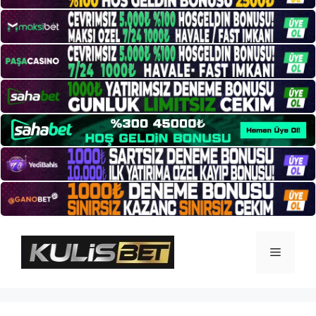
İçeriğe
atla
Menü