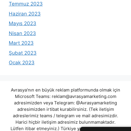
Temmuz 2023
Haziran 2023
Mayıs 2023
Nisan 2023
Mart 2023
Şubat 2023
Ocak 2023
Avrasya'nın en büyük reklam platformunda olmak için
Microsoft Teams:
reklam@avrasyamarketing.com
adresimizden veya Telegram: @Avrasyamarketing
adresimizden irtibat kurabilirsiniz. (Tek iletişim
adreslerimiz teams / telegram ve mail adresimizdir.
Harici hiçbir iletişim adresimiz bulunmamaktadır.
Lütfen itibar etmeyiniz.) Türkiye yasalarına göre 7258