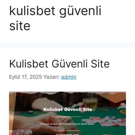
kulisbet güvenli
site
Kulisbet Güvenli Site
Eylül 17, 2025
Yazarı:
admin