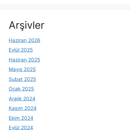
Arşivler
Haziran 2026
Eylül 2025
Haziran 2025
Mayıs 2025
Şubat 2025
Ocak 2025
Aralık 2024
Kasım 2024
Ekim 2024
Eylül 2024