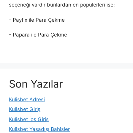
seçeneği vardır bunlardan en popülerleri ise;
- Payfix ile Para Çekme
- Papara ile Para Çekme
Son Yazılar
Kulisbet Adresi
Kulisbet Giriş
Kulisbet İos Giriş
Kulisbet Yasadışı Bahisler