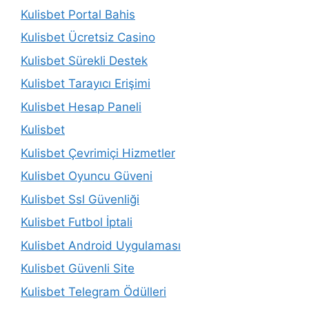
Kulisbet Portal Bahis
Kulisbet Ücretsiz Casino
Kulisbet Sürekli Destek
Kulisbet Tarayıcı Erişimi
Kulisbet Hesap Paneli
Kulisbet
Kulisbet Çevrimiçi Hizmetler
Kulisbet Oyuncu Güveni
Kulisbet Ssl Güvenliği
Kulisbet Futbol İptali
Kulisbet Android Uygulaması
Kulisbet Güvenli Site
Kulisbet Telegram Ödülleri