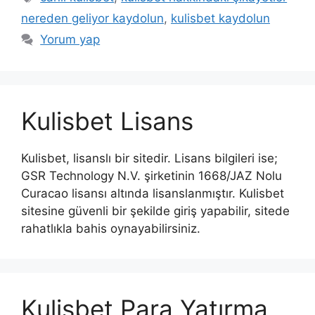
nereden geliyor kaydolun
,
kulisbet kaydolun
Yorum yap
Kulisbet Lisans
Kulisbet, lisanslı bir sitedir. Lisans bilgileri ise;
GSR Technology N.V. şirketinin 1668/JAZ Nolu
Curacao lisansı altında lisanslanmıştır. Kulisbet
sitesine güvenli bir şekilde giriş yapabilir, sitede
rahatlıkla bahis oynayabilirsiniz.
Kulisbet Para Yatırma