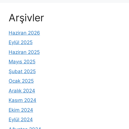
Arşivler
Haziran 2026
Eylül 2025
Haziran 2025
Mayıs 2025
Şubat 2025
Ocak 2025
Aralık 2024
Kasım 2024
Ekim 2024
Eylül 2024