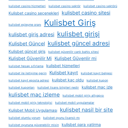
kulisbet casino hizmetleri
kulisbet casino sektör
kulisbet casino sektörü
kulisbet casino sitesi
Kulisbet casino seçenekleri
Kulisbet Giriş
kulisbet eşleşme oranı
kulisbet girişi
kulisbet giriş adresi
kulisbet güncel adresi
Kulisbet Güncel
Kulisbet güncel giriş
kulisbet güvenilir canlı bahis sitesi
Kulisbet Güvenilir Mi
Kulisbet Güvenlir mi
kulisbet hizmetleri
kulisbet hesap sıfırlama
Kulisbet kayıt
kulisbet i̇le i̇letişime geçin
kulisbet kayıt belgesi
kulisbet kaç oldu
kulisbet kayıt eposta adresi
kulisbet kupon
kulisbet maç izle
kulisbet kuponları
kulisbet lisans bilgileri nedir
kulisbet maç izleme
kulisbet mobil giriş altyapısı
kulisbet mobil giriş teknolojisi
kulisbet mobil uygulamalar
kulisbet nasil bir site
Kulisbet Mobil Uygulaması
kulisbet olumlu yorum
kulisbet oyunu lisanslı mı
kulisbet para yatirma
kulisbet oyununa güvenebilir misin