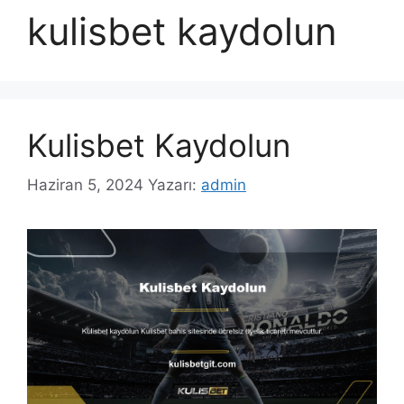
kulisbet kaydolun
Kulisbet Kaydolun
Haziran 5, 2024
Yazarı:
admin