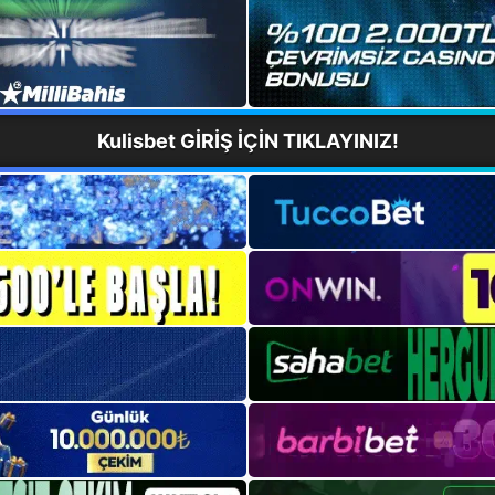
Kulisbet GİRİŞ İÇİN TIKLAYINIZ!