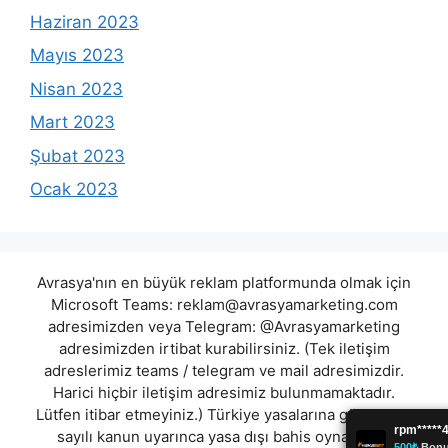
Haziran 2023
Mayıs 2023
Nisan 2023
Mart 2023
Şubat 2023
Ocak 2023
Avrasya'nın en büyük reklam platformunda olmak için
Microsoft Teams:
reklam@avrasyamarketing.com
adresimizden veya Telegram: @Avrasyamarketing
adresimizden irtibat kurabilirsiniz. (Tek iletişim
adreslerimiz teams / telegram ve mail adresimizdir.
Harici hiçbir iletişim adresimiz bulunmamaktadır.
Lütfen itibar etmeyiniz.) Türkiye yasalarına göre 7258
sayılı kanun uyarınca yasa dışı bahis oynamanın