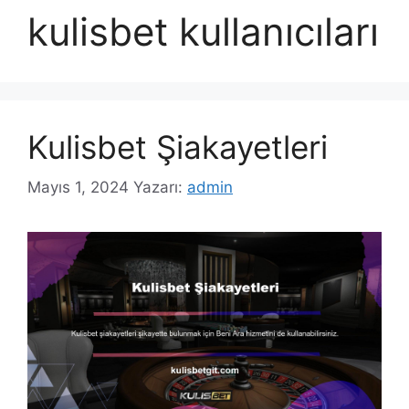
kulisbet kullanıcıları
Kulisbet Şiakayetleri
Mayıs 1, 2024
Yazarı:
admin