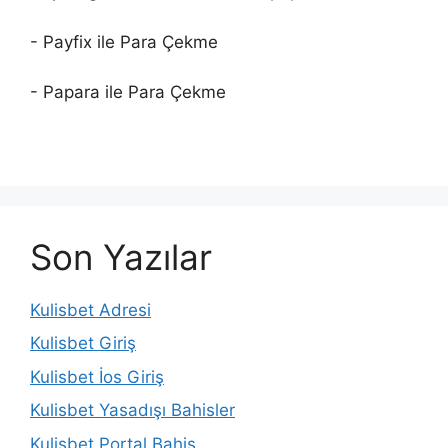
- Payfix ile Para Çekme
- Papara ile Para Çekme
Son Yazılar
Kulisbet Adresi
Kulisbet Giriş
Kulisbet İos Giriş
Kulisbet Yasadışı Bahisler
Kulisbet Portal Bahis