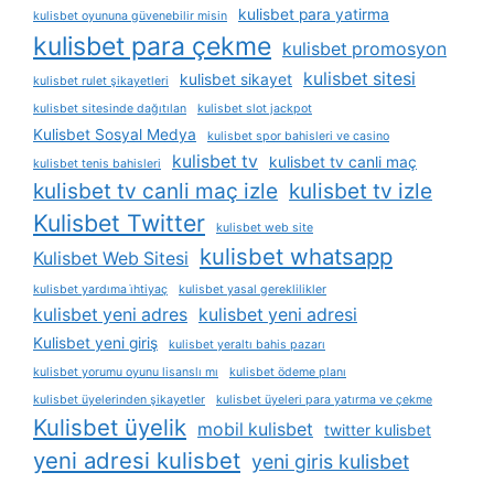
kulisbet para yatirma
kulisbet oyununa güvenebilir misin
kulisbet para çekme
kulisbet promosyon
kulisbet sitesi
kulisbet sikayet
kulisbet rulet şikayetleri
kulisbet sitesinde dağıtılan
kulisbet slot jackpot
Kulisbet Sosyal Medya
kulisbet spor bahisleri ve casino
kulisbet tv
kulisbet tv canli maç
kulisbet tenis bahisleri
kulisbet tv canli maç izle
kulisbet tv izle
Kulisbet Twitter
kulisbet web site
kulisbet whatsapp
Kulisbet Web Sitesi
kulisbet yardıma i̇htiyaç
kulisbet yasal gereklilikler
kulisbet yeni adres
kulisbet yeni adresi
Kulisbet yeni giriş
kulisbet yeraltı bahis pazarı
kulisbet yorumu oyunu lisanslı mı
kulisbet ödeme planı
kulisbet üyelerinden şikayetler
kulisbet üyeleri para yatırma ve çekme
Kulisbet üyelik
mobil kulisbet
twitter kulisbet
yeni adresi kulisbet
yeni giris kulisbet