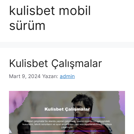
kulisbet mobil
sürüm
Kulisbet Çalışmalar
Mart 9, 2024
Yazarı:
admin