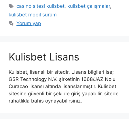
Etiketler
casino sitesi kulisbet
,
kulisbet çalışmalar
,
kulisbet mobil sürüm
Yorum yap
Kulisbet Lisans
Kulisbet, lisanslı bir sitedir. Lisans bilgileri ise;
GSR Technology N.V. şirketinin 1668/JAZ Nolu
Curacao lisansı altında lisanslanmıştır. Kulisbet
sitesine güvenli bir şekilde giriş yapabilir, sitede
rahatlıkla bahis oynayabilirsiniz.