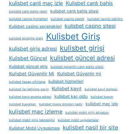
kulisbet canli maç izle
Kulisbet canlı bahis
kulisbet canlı bahis sitesi
kulisbet canlı bahis nedir
kulisbet casino hizmetleri
kulisbet casino sektör
kulisbet casino sektörü
kulisbet casino sitesi
Kulisbet casino seçenekleri
Kulisbet Giriş
kulisbet eşleşme oranı
kulisbet girişi
kulisbet giriş adresi
kulisbet güncel adresi
Kulisbet Güncel
Kulisbet güncel giriş
kulisbet güvenilir canlı bahis sitesi
Kulisbet Güvenilir Mi
Kulisbet Güvenlir mi
kulisbet hizmetleri
kulisbet hesap sıfırlama
Kulisbet kayıt
kulisbet i̇le i̇letişime geçin
kulisbet kayıt belgesi
kulisbet kaç oldu
kulisbet kayıt eposta adresi
kulisbet kupon
kulisbet maç izle
kulisbet kuponları
kulisbet lisans bilgileri nedir
kulisbet maç izleme
kulisbet mobil giriş altyapısı
kulisbet mobil giriş teknolojisi
kulisbet mobil uygulamalar
kulisbet nasil bir site
Kulisbet Mobil Uygulaması