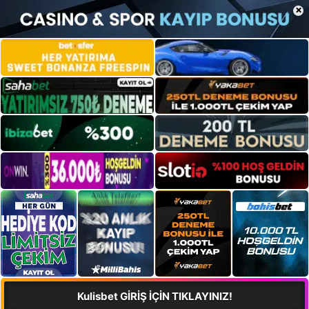
×
Kulisbet GİRİŞ İÇİN TIKLAYINIZ!