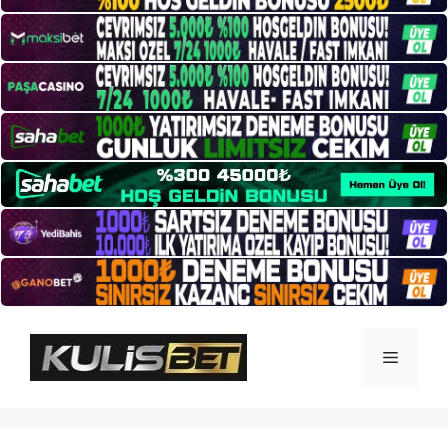
İçeriğe
atla
Menü