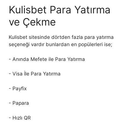
Kulisbet Para Yatırma
ve Çekme
Kulisbet sitesinde dörtden fazla para yatırma
seçeneği vardır bunlardan en popülerleri ise;
- Anında Mefete ile Para Yatırma
- Visa İle Para Yatırma
- Payfix
- Papara
- Hızlı QR