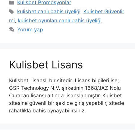
Kategoriler
Kulisbet Promosyonlar
Etiketler
kulisbet canlı bahis üyeliği
,
Kulisbet Güvenlir
mi
,
kulisbet oyunları canlı bahis üyeliği
Yorum yap
Kulisbet Lisans
Kulisbet, lisanslı bir sitedir. Lisans bilgileri ise;
GSR Technology N.V. şirketinin 1668/JAZ Nolu
Curacao lisansı altında lisanslanmıştır. Kulisbet
sitesine güvenli bir şekilde giriş yapabilir, sitede
rahatlıkla bahis oynayabilirsiniz.