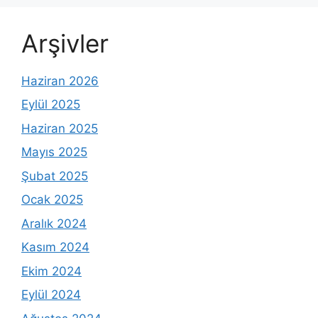
Arşivler
Haziran 2026
Eylül 2025
Haziran 2025
Mayıs 2025
Şubat 2025
Ocak 2025
Aralık 2024
Kasım 2024
Ekim 2024
Eylül 2024