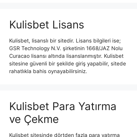
Kulisbet Lisans
Kulisbet, lisanslı bir sitedir. Lisans bilgileri ise;
GSR Technology N.V. şirketinin 1668/JAZ Nolu
Curacao lisansı altında lisanslanmıştır. Kulisbet
sitesine güvenli bir şekilde giriş yapabilir, sitede
rahatlıkla bahis oynayabilirsiniz.
Kulisbet Para Yatırma
ve Çekme
Kulisbet sitesinde dörtden fazla para yatırma