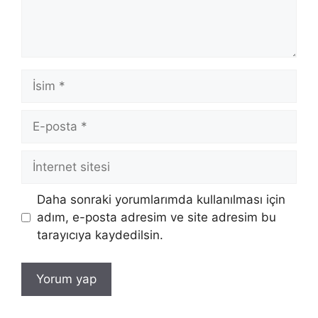
İsim
E-
posta
İnternet
sitesi
Daha sonraki yorumlarımda kullanılması için
adım, e-posta adresim ve site adresim bu
tarayıcıya kaydedilsin.