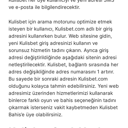
Kulisbet her üye kullanıcıyı ve yeni adresi SMS
ve e-posta ile bilgilendirecektir.
Kulisbet için arama motorunu optimize etmek
isteyen bir kullanıcı, Kulisbet.com adlı bir giriş
adresini kullanırken bulur. Web sitesine gidin,
yeni Kulisbet giriş adresinizi kullanın ve
sorunsuz hizmetin tadını çıkarın. Ayrıca giriş
adresi değiştirildiğinde aşağıdaki sitenin adresi
netleştirilecektir. Kulisbet, bağlantı sırasında her
adres değişikliğinde adres numarasını 1 artırır.
Bu sayede bir sonraki adresin Kulisbet.com
olduğunu kolayca tahmin edebilirsiniz. Yeni web
adresimiz üzerinden hizmetlerimizi kullanarak
binlerce farklı oyun ve bahis seçeneğinin tadını
çıkarmak isterseniz vakit kaybetmeden Kulisbet
Bahis’e üye olabilirsiniz.