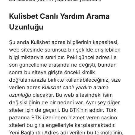
Kulisbet Canlı Yardım Arama
Uzunluğu
Şu anda Kulisbet adres bilgilerinin kapasitesi,
web sitesinde sorunsuz bir şekilde erişilebilen
bilgi miktarıyla sınırlıdır. Peki güncel adres ile
son güncelleme arasında ne değişti, bundan
sonra bu siteye girişte önceki kimlik
doğrulamanızla birlikte kullanabileceğiniz, size
verilen adres
Kulisbet canlı yardım arama
uzunluğu
olacaktır. Bu web sitesindeki isim
değişikliğinin de bir nedeni var. Aynı şey diğer
siteler için de geçerli. Bu BTK’nın adıdır. Türk
pazarına BTK üzerinden hizmet veren casino
siteleri bu giriş engelleriyle karşılaşmaktadır.
Yeni Bağlantılı Adres adı verilen bu teknolojinin,