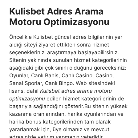
Kulisbet Adres Arama
Motoru Optimizasyonu
Öncelikle Kulisbet güncel adres bilgilerinin yer
aldığı siteyi ziyaret ettikten sonra hizmet
seçeneklerinizi araştırmaya başlayabilirsiniz.
Sitenin yakınında sunulan hizmet kategorilerinin
aşağıdaki gibi çok sınırlı olduğunu göreceksiniz:
Oyunlar, Canlı Bahis, Canlı Casino, Casino,
Sanal Sporlar, Canlı Bingo. Web sitesindeki
lisans, dahil
Kulisbet adres arama motoru
optimizasyonu
edilen hizmet kategorilerinin de
başarıyla sağlandığını gösterir.Bu sitenin yüksek
kazanma oranlarından, harika oyunlarından ve
harika bonus kategorilerinden tam olarak
yararlanmak için, üye olmanız ve mevcut
adresinizle yatırım yapmanız yeterlidir.