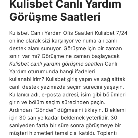
Kulisbet Canlı Yardım
Görüşme Saatleri
Kulisbet Canlı Yardım Ofis Saatleri Kulisbet 7/24
online olarak sizi karşılıyor ve numaralı canlı
destek alanı sunuyor. Görüşme için bir zaman
sınırı var mı? Görüşme ne zaman başlayacak
Kulisbet canlı yardım görüşme saatleri
Canlı
Yardım oturumunda hangi ifadeleri
kullanabilirim? Kulisbet giriş yapın ve sağ alttaki
canlı destek yazımızda seçim sürecini yaşayın.
Kullanıcı adı, e-posta adresi, isim gibi bölümleri
girin ve bölüm seçim sürecinden geçin.
Ardından “Gönder” düğmesini tıklayın. B eklemi
için 30 saniye kadar beklemek yeterlidir. 30
saniyeden fazla bir süre sonra görüşmeye bir
müşteri hizmetleri temsilcisi katıldı. Toplantı