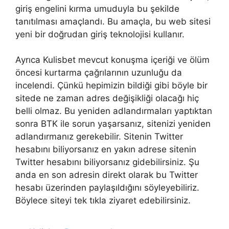
giriş engelini kırma umuduyla bu şekilde
tanıtılması amaçlandı. Bu amaçla, bu web sitesi
yeni bir doğrudan giriş teknolojisi kullanır.
Ayrıca Kulisbet mevcut konuşma içeriği ve ölüm
öncesi kurtarma çağrılarının uzunluğu da
incelendi. Çünkü hepimizin bildiği gibi böyle bir
sitede ne zaman adres değişikliği olacağı hiç
belli olmaz. Bu yeniden adlandırmaları yaptıktan
sonra BTK ile sorun yaşarsanız, sitenizi yeniden
adlandırmanız gerekebilir. Sitenin Twitter
hesabını biliyorsanız en yakın adrese sitenin
Twitter hesabını biliyorsanız gidebilirsiniz. Şu
anda en son adresin direkt olarak bu Twitter
hesabı üzerinden paylaşıldığını söyleyebiliriz.
Böylece siteyi tek tıkla ziyaret edebilirsiniz.