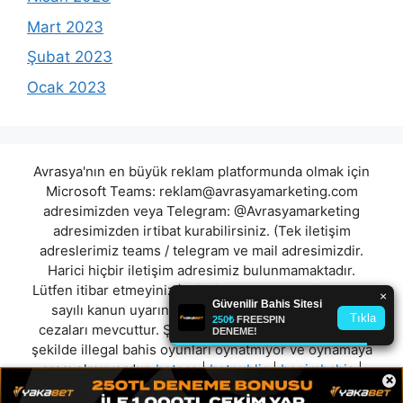
Mart 2023
Şubat 2023
Ocak 2023
Avrasya'nın en büyük reklam platformunda olmak için
Microsoft Teams:
reklam@avrasyamarketing.com
adresimizden veya Telegram: @Avrasyamarketing
adresimizden irtibat kurabilirsiniz. (Tek iletişim
adreslerimiz teams / telegram ve mail adresimizdir.
Harici hiçbir iletişim adresimiz bulunmamaktadır.
Lütfen itibar etmeyiniz.) Türkiye yasalarına göre 7258
sayılı kanun uyarınca yasa dışı bahis oynamanın
cezaları mevcuttur. Şu an bulunduğunuz site hiç bir
şekilde illegal bahis oyunları oynatmıyor ve oynamaya
aracı olmuyordur.
betcas
|
betpublic
|
benimbahis
|
×
betsound
|
bettito
|
talisbet
|
milyonerbahis
|
betpark