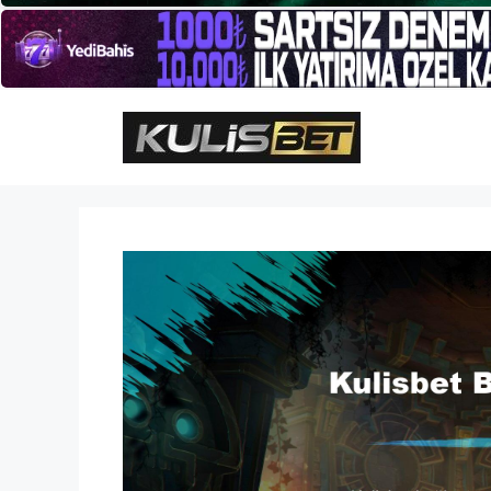
İçeriğe
atla