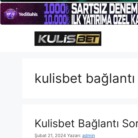
İçeriğe
atla
kulisbet bağlantı
Kulisbet Bağlantı So
Şubat 21, 2024
Yazarı:
admin