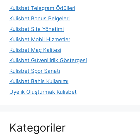
Kulisbet Telegram Ödülleri
Kulisbet Bonus Belgeleri
Kulisbet Site Yönetimi
Kulisbet Mobil Hizmetler
Kulisbet Maç Kalitesi
Kulisbet Güvenilirlik Göstergesi
Kulisbet Spor Sanatı
Kulisbet Bahis Kullanımı
Üyelik Oluşturmak Kulisbet
Kategoriler