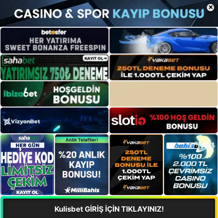
×
Kulisbet GİRİŞ İÇİN TIKLAYINIZ!