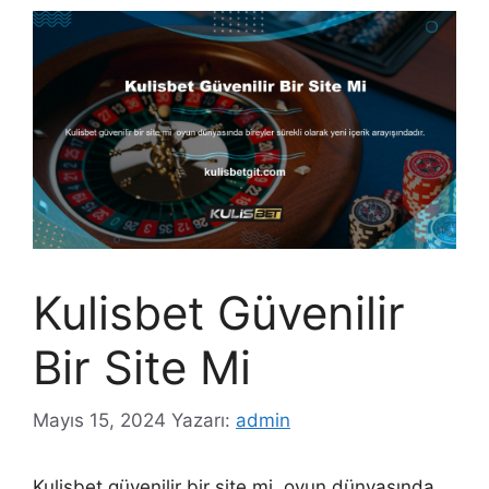
Kulisbet Güvenilir
Bir Site Mi
Mayıs 15, 2024
Yazarı:
admin
Kulisbet güvenilir bir site mi oyun dünyasında