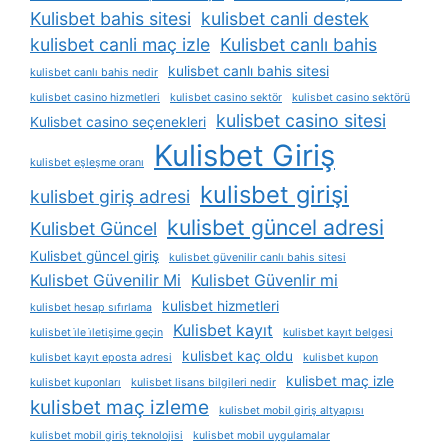
Kulisbet bahis sitesi
kulisbet canli destek
kulisbet canli maç izle
Kulisbet canlı bahis
kulisbet canlı bahis sitesi
kulisbet canlı bahis nedir
kulisbet casino hizmetleri
kulisbet casino sektör
kulisbet casino sektörü
kulisbet casino sitesi
Kulisbet casino seçenekleri
Kulisbet Giriş
kulisbet eşleşme oranı
kulisbet girişi
kulisbet giriş adresi
kulisbet güncel adresi
Kulisbet Güncel
Kulisbet güncel giriş
kulisbet güvenilir canlı bahis sitesi
Kulisbet Güvenilir Mi
Kulisbet Güvenlir mi
kulisbet hizmetleri
kulisbet hesap sıfırlama
Kulisbet kayıt
kulisbet i̇le i̇letişime geçin
kulisbet kayıt belgesi
kulisbet kaç oldu
kulisbet kayıt eposta adresi
kulisbet kupon
kulisbet maç izle
kulisbet kuponları
kulisbet lisans bilgileri nedir
kulisbet maç izleme
kulisbet mobil giriş altyapısı
kulisbet mobil giriş teknolojisi
kulisbet mobil uygulamalar