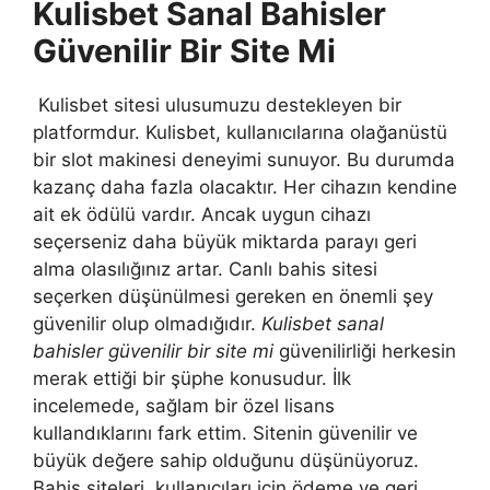
Kulisbet Sanal Bahisler
Güvenilir Bir Site Mi
Kulisbet sitesi ulusumuzu destekleyen bir
platformdur. Kulisbet, kullanıcılarına olağanüstü
bir slot makinesi deneyimi sunuyor. Bu durumda
kazanç daha fazla olacaktır. Her cihazın kendine
ait ek ödülü vardır. Ancak uygun cihazı
seçerseniz daha büyük miktarda parayı geri
alma olasılığınız artar. Canlı bahis sitesi
seçerken düşünülmesi gereken en önemli şey
güvenilir olup olmadığıdır.
Kulisbet sanal
bahisler güvenilir bir site mi
güvenilirliği herkesin
merak ettiği bir şüphe konusudur. İlk
incelemede, sağlam bir özel lisans
kullandıklarını fark ettim. Sitenin güvenilir ve
büyük değere sahip olduğunu düşünüyoruz.
Bahis siteleri, kullanıcıları için ödeme ve geri