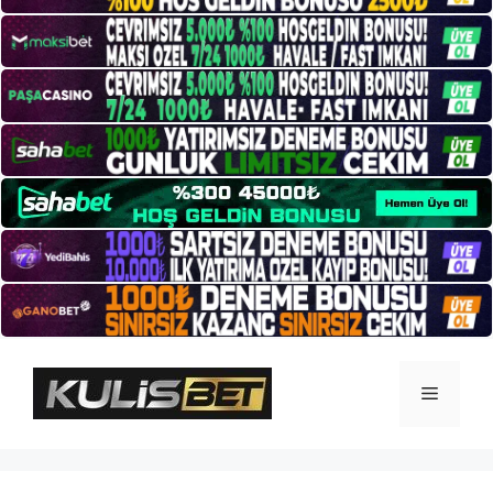
İçeriğe
atla
Menü