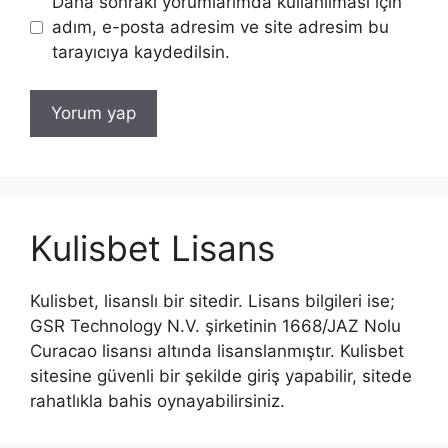
Daha sonraki yorumlarımda kullanılması için
adım, e-posta adresim ve site adresim bu
tarayıcıya kaydedilsin.
Kulisbet Lisans
Kulisbet, lisanslı bir sitedir. Lisans bilgileri ise;
GSR Technology N.V. şirketinin 1668/JAZ Nolu
Curacao lisansı altında lisanslanmıştır. Kulisbet
sitesine güvenli bir şekilde giriş yapabilir, sitede
rahatlıkla bahis oynayabilirsiniz.