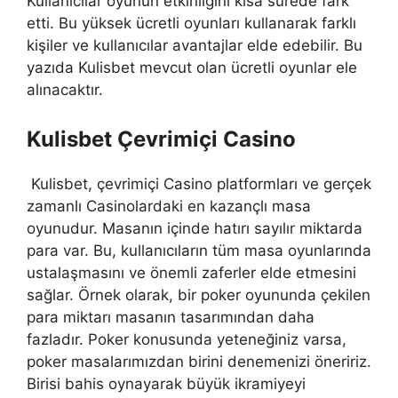
Kullanıcılar oyunun etkinliğini kısa sürede fark
etti. Bu yüksek ücretli oyunları kullanarak farklı
kişiler ve kullanıcılar avantajlar elde edebilir. Bu
yazıda Kulisbet mevcut olan ücretli oyunlar ele
alınacaktır.
Kulisbet Çevrimiçi Casino
Kulisbet, çevrimiçi Casino platformları ve gerçek
zamanlı Casinolardaki en kazançlı masa
oyunudur. Masanın içinde hatırı sayılır miktarda
para var. Bu, kullanıcıların tüm masa oyunlarında
ustalaşmasını ve önemli zaferler elde etmesini
sağlar. Örnek olarak, bir poker oyununda çekilen
para miktarı masanın tasarımından daha
fazladır. Poker konusunda yeteneğiniz varsa,
poker masalarımızdan birini denemenizi öneririz.
Birisi bahis oynayarak büyük ikramiyeyi