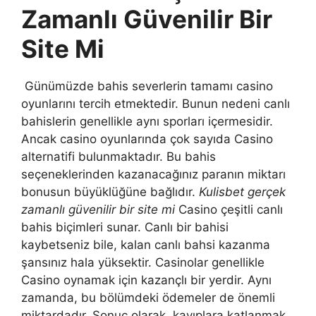
Zamanlı Güvenilir Bir
Site Mi
Günümüzde bahis severlerin tamamı casino
oyunlarını tercih etmektedir. Bunun nedeni canlı
bahislerin genellikle aynı sporları içermesidir.
Ancak casino oyunlarında çok sayıda Casino
alternatifi bulunmaktadır. Bu bahis
seçeneklerinden kazanacağınız paranın miktarı
bonusun büyüklüğüne bağlıdır.
Kulisbet gerçek
zamanlı güvenilir bir site mi
Casino çeşitli canlı
bahis biçimleri sunar. Canlı bir bahisi
kaybetseniz bile, kalan canlı bahsi kazanma
şansınız hala yüksektir. Casinolar genellikle
Casino oynamak için kazançlı bir yerdir. Aynı
zamanda, bu bölümdeki ödemeler de önemli
miktardadır. Sonuç olarak, kayıplara katlanmak