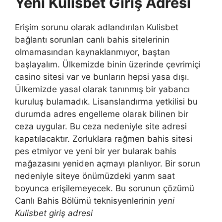
Yeni Kulisbet Giriş Adresi
Erişim sorunu olarak adlandırılan Kulisbet
bağlantı sorunları canlı bahis sitelerinin
olmamasından kaynaklanmıyor, baştan
başlayalım. Ülkemizde binin üzerinde çevrimiçi
casino sitesi var ve bunların hepsi yasa dışı.
Ülkemizde yasal olarak tanınmış bir yabancı
kuruluş bulamadık. Lisanslandırma yetkilisi bu
durumda adres engelleme olarak bilinen bir
ceza uygular. Bu ceza nedeniyle site adresi
kapatılacaktır. Zorluklara rağmen bahis sitesi
pes etmiyor ve yeni bir yer bularak bahis
mağazasını yeniden açmayı planlıyor. Bir sorun
nedeniyle siteye önümüzdeki yarım saat
boyunca erişilemeyecek. Bu sorunun çözümü
Canlı Bahis Bölümü teknisyenlerinin
yeni
Kulisbet giriş adresi