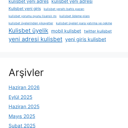
kulisbet yeni adres
kulisbet yeni adresi
Kulisbet yeni giriş
kulisbet yeraltı bahis pazarı
kulisbet yorumu oyunu lisanslı mı
kulisbet ödeme planı
kulisbet üyelerinden şikayetler
kulisbet üyeleri para yatırma ve çekme
Kulisbet üyelik
mobil kulisbet
twitter kulisbet
yeni adresi kulisbet
yeni giris kulisbet
Arşivler
Haziran 2026
Eylül 2025
Haziran 2025
Mayıs 2025
Şubat 2025