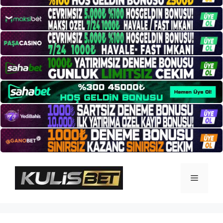
İçeriğe
atla
Menü