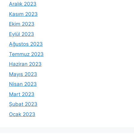
Aralık 2023
Kasım 2023
Ekim 2023
Eylül 2023
Ağustos 2023
Temmuz 2023
Haziran 2023
Mayıs 2023
Nisan 2023
Mart 2023
Şubat 2023
Ocak 2023