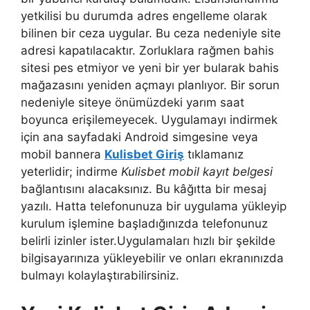
yetkilisi bu durumda adres engelleme olarak
bilinen bir ceza uygular. Bu ceza nedeniyle site
adresi kapatılacaktır. Zorluklara rağmen bahis
sitesi pes etmiyor ve yeni bir yer bularak bahis
mağazasını yeniden açmayı planlıyor. Bir sorun
nedeniyle siteye önümüzdeki yarım saat
boyunca erişilemeyecek. Uygulamayı indirmek
için ana sayfadaki Android simgesine veya
mobil bannera
Kulisbet Giriş
tıklamanız
yeterlidir; indirme
Kulisbet mobil kayıt belgesi
bağlantısını alacaksınız. Bu kâğıtta bir mesaj
yazılı. Hatta telefonunuza bir uygulama yükleyip
kurulum işlemine başladığınızda telefonunuz
belirli izinler ister.Uygulamaları hızlı bir şekilde
bilgisayarınıza yükleyebilir ve onları ekranınızda
bulmayı kolaylaştırabilirsiniz.