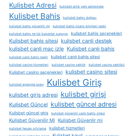
Kulisbet Adresi
kulisbet artık yeni adresinde
Kulisbet Bahis
kulisbet bahis doğası
kulisbet bahis güvenilir mi
kulisbet bahis lisans bilgileri nedir
kulisbet bahis seçenekleri
kulisbet bahis ne tür kuponlar sunuyor
Kulisbet bahis sitesi
kulisbet canli destek
kulisbet canli maç izle
Kulisbet canlı bahis
kulisbet canlı bahis sitesi
kulisbet canlı bahis nedir
kulisbet casino hizmetleri
kulisbet casino sektör
kulisbet casino sektörü
kulisbet casino sitesi
Kulisbet casino seçenekleri
Kulisbet Giriş
kulisbet eşleşme oranı
kulisbet girişi
kulisbet giriş adresi
kulisbet güncel adresi
Kulisbet Güncel
Kulisbet güncel giriş
kulisbet güvenilir canlı bahis sitesi
Kulisbet Güvenilir Mi
Kulisbet Güvenlir mi
kulisbet hizmetleri
kulisbet hesap sıfırlama
Kulisbet kayıt