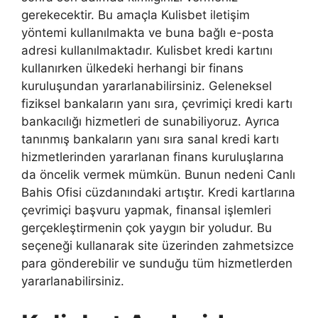
gerekecektir. Bu amaçla Kulisbet iletişim
yöntemi kullanılmakta ve buna bağlı e-posta
adresi kullanılmaktadır. Kulisbet kredi kartını
kullanırken ülkedeki herhangi bir finans
kuruluşundan yararlanabilirsiniz. Geleneksel
fiziksel bankaların yanı sıra, çevrimiçi kredi kartı
bankacılığı hizmetleri de sunabiliyoruz. Ayrıca
tanınmış bankaların yanı sıra sanal kredi kartı
hizmetlerinden yararlanan finans kuruluşlarına
da öncelik vermek mümkün. Bunun nedeni Canlı
Bahis Ofisi cüzdanındaki artıştır. Kredi kartlarına
çevrimiçi başvuru yapmak, finansal işlemleri
gerçekleştirmenin çok yaygın bir yoludur. Bu
seçeneği kullanarak site üzerinden zahmetsizce
para gönderebilir ve sunduğu tüm hizmetlerden
yararlanabilirsiniz.