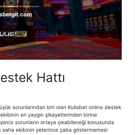
estek Hattı
üyük sorunlarından biri olan Kulisbet online destek
 ekibinin en yaygın şikayetlerinden birine
Hepimiz sorunların ortaya çıkabileceği konusunda
da saha ekibinin yeterince çaba göstermemesi