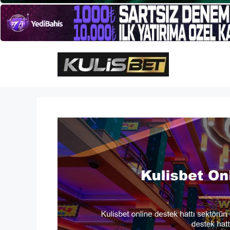
İçeriğe
atla