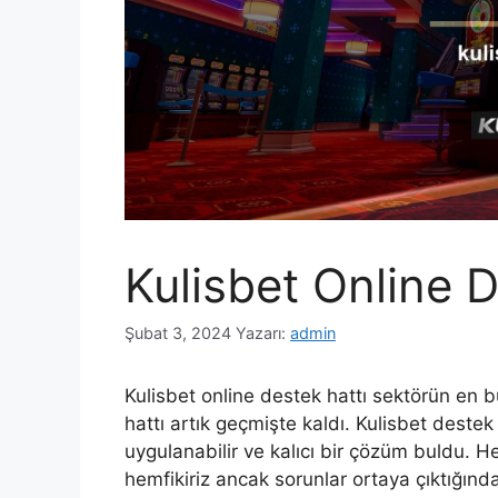
Kulisbet Online D
Şubat 3, 2024
Yazarı:
admin
Kulisbet online destek hattı sektörün en b
hattı artık geçmişte kaldı. Kulisbet destek
uygulanabilir ve kalıcı bir çözüm buldu. 
hemfikiriz ancak sorunlar ortaya çıktığın