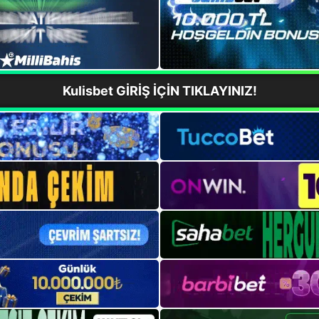
Kulisbet GİRİŞ İÇİN TIKLAYINIZ!