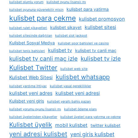
kulisbet olumlu yorum
kulisbet oyunu lisanslı mı
kulisbet para yatirma
kulisbet oyununa güvenebilir misin
kulisbet para çekme
kulisbet promosyon
kulisbet sitesi
kulisbet sikayet
kulisbet rulet şikayetleri
kulisbet sitesinde dağıtılan
kulisbet slot jackpot
Kulisbet Sosyal Medya
kulisbet spor bahisleri ve casino
kulisbet tv
kulisbet tv canli maç
kulisbet tenis bahisleri
kulisbet tv canli maç izle
kulisbet tv izle
Kulisbet Twitter
kulisbet web site
kulisbet whatsapp
Kulisbet Web Sitesi
kulisbet yardıma i̇htiyaç
kulisbet yasal gereklilikler
kulisbet yeni adres
kulisbet yeni adresi
Kulisbet yeni giriş
kulisbet yeraltı bahis pazarı
kulisbet yorumu oyunu lisanslı mı
kulisbet ödeme planı
kulisbet üyelerinden şikayetler
kulisbet üyeleri para yatırma ve çekme
Kulisbet üyelik
mobil kulisbet
twitter kulisbet
yeni adresi kulisbet
yeni giris kulisbet