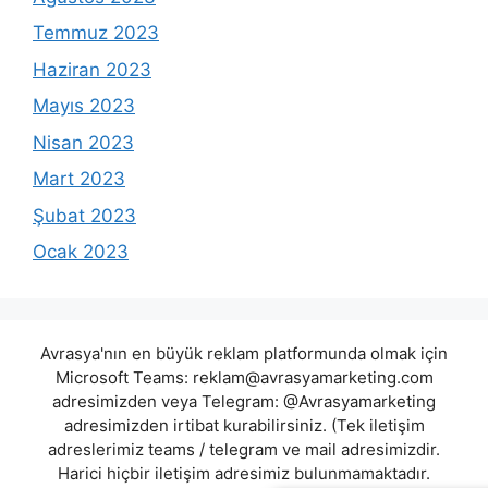
Temmuz 2023
Haziran 2023
Mayıs 2023
Nisan 2023
Mart 2023
Şubat 2023
Ocak 2023
Avrasya'nın en büyük reklam platformunda olmak için
Microsoft Teams:
reklam@avrasyamarketing.com
adresimizden veya Telegram: @Avrasyamarketing
adresimizden irtibat kurabilirsiniz. (Tek iletişim
adreslerimiz teams / telegram ve mail adresimizdir.
Harici hiçbir iletişim adresimiz bulunmamaktadır.