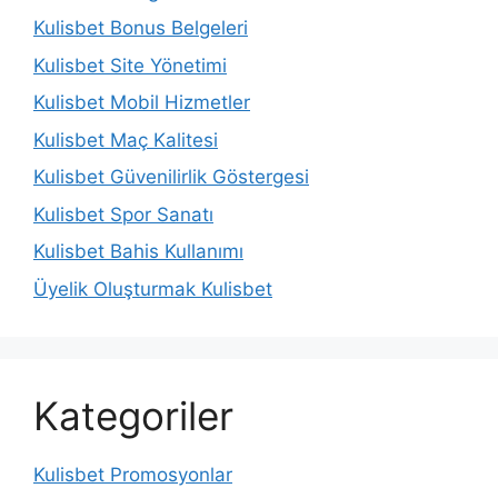
Kulisbet Bonus Belgeleri
Kulisbet Site Yönetimi
Kulisbet Mobil Hizmetler
Kulisbet Maç Kalitesi
Kulisbet Güvenilirlik Göstergesi
Kulisbet Spor Sanatı
Kulisbet Bahis Kullanımı
Üyelik Oluşturmak Kulisbet
Kategoriler
Kulisbet Promosyonlar