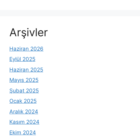
Arşivler
Haziran 2026
Eylül 2025
Haziran 2025
Mayıs 2025
Şubat 2025
Ocak 2025
Aralık 2024
Kasım 2024
Ekim 2024