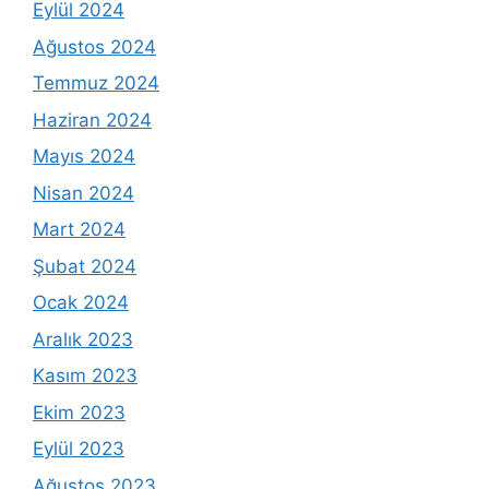
Eylül 2024
Ağustos 2024
Temmuz 2024
Haziran 2024
Mayıs 2024
Nisan 2024
Mart 2024
Şubat 2024
Ocak 2024
Aralık 2023
Kasım 2023
Ekim 2023
Eylül 2023
Ağustos 2023