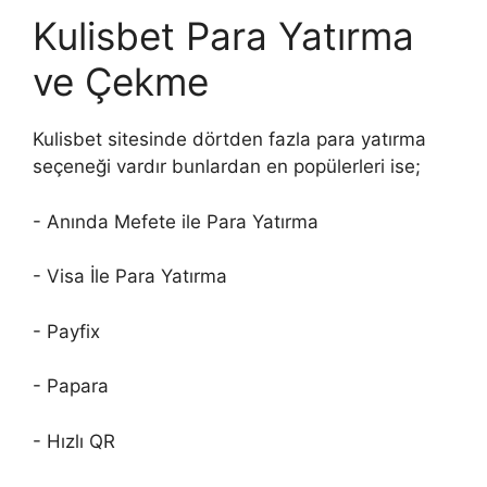
Kulisbet Para Yatırma
ve Çekme
Kulisbet sitesinde dörtden fazla para yatırma
seçeneği vardır bunlardan en popülerleri ise;
- Anında Mefete ile Para Yatırma
- Visa İle Para Yatırma
- Payfix
- Papara
- Hızlı QR